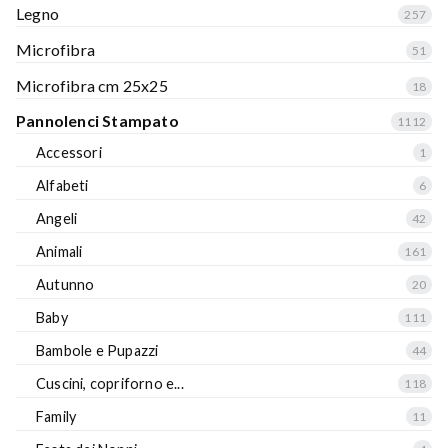
Legno
257
Microfibra
51
Microfibra cm 25x25
18
Pannolenci Stampato
1112
Accessori
1
Alfabeti
6
Angeli
42
Animali
161
Autunno
20
Baby
111
Bambole e Pupazzi
44
Cuscini, copriforno e...
118
Family
11