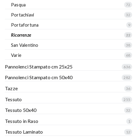
Pasqua
72
Portachiavi
32
Portafortuna
9
Ricorrenze
22
San Valentino
38
Varie
68
Pannolenci Stampato cm 25x25
636
Pannolenci Stampato cm 50x40
282
Tazze
36
Tessuto
255
Tessuto 50x40
32
Tessuto in Raso
1
Tessuto Laminato
12