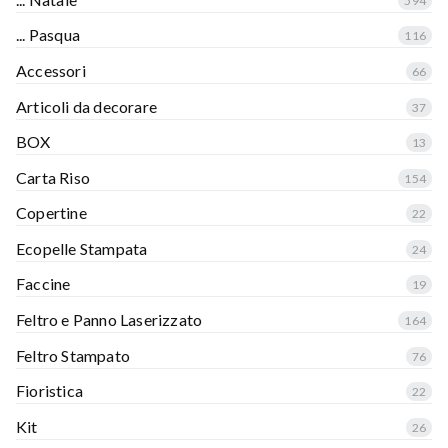
594
... Pasqua
116
Accessori
66
Articoli da decorare
37
BOX
13
Carta Riso
154
Copertine
22
Ecopelle Stampata
24
Faccine
19
Feltro e Panno Laserizzato
164
Feltro Stampato
76
Fioristica
22
Kit
26