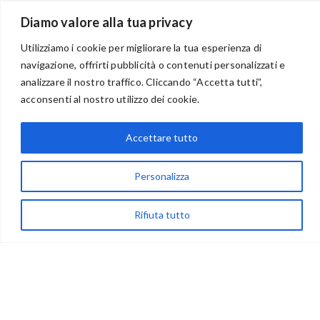
Diamo valore alla tua privacy
Utilizziamo i cookie per migliorare la tua esperienza di
navigazione, offrirti pubblicità o contenuti personalizzati e
BENVENUTI NEL PORTALE RIVENDITORI
analizzare il nostro traffico. Cliccando “Accetta tutti”,
acconsenti al nostro utilizzo dei cookie.
Accettare tutto
via Acqua delle Noci 12
83024 Monteforte Irpino (AV)
Personalizza
(+39) 081-7777233
WhatsApp
Rifiuta tutto
info@ideepercreare.it
LINK UTILI
Privacy