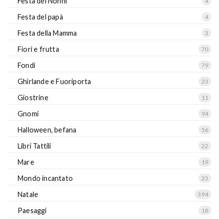
Festa dei Nonni
4
Festa del papà
4
Festa della Mamma
3
Fiori e frutta
70
Fondi
79
Ghirlande e Fuoriporta
23
Giostrine
11
Gnomi
94
Halloween, befana
56
Libri Tattili
22
Mare
19
Mondo incantato
23
Natale
394
Paesaggi
18