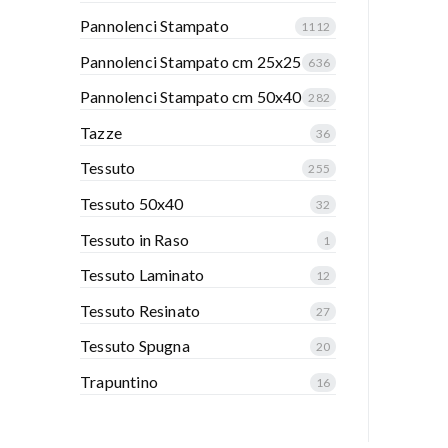
Pannolenci Stampato
1112
Pannolenci Stampato cm 25x25
636
Pannolenci Stampato cm 50x40
282
Tazze
36
Tessuto
255
Tessuto 50x40
32
Tessuto in Raso
1
Tessuto Laminato
12
Tessuto Resinato
27
Tessuto Spugna
20
Trapuntino
16