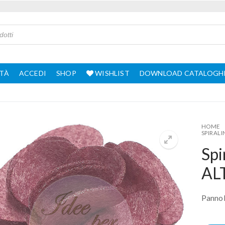
TÀ
ACCEDI
SHOP
WISHLIST
DOWNLOAD CATALOGH
HOME
SPIRALI
Spi
AL
Pannol