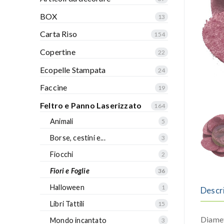
BOX
13
Carta Riso
154
Copertine
22
Ecopelle Stampata
24
Faccine
19
Feltro e Panno Laserizzato
164
Animali
5
Borse, cestini e...
3
Fiocchi
2
Fiori e Foglie
36
Halloween
1
Descr
Libri Tattili
15
Diame
Mondo incantato
3