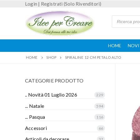
Login
|
Registrati (Solo Rivenditori)
HOME
NOVI
HOME
SHOP
SPIRALINE 12 CM PETALO ALTO
CATEGORIE PRODOTTO
.. Novità 01 Luglio 2026
229
... Natale
594
... Pasqua
116
Accessori
66
Articoli da decorare
37