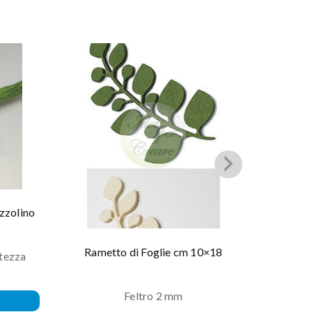
azzolino
Spiral
Rametto di Foglie cm 10×18
ltezza
Feltro 2 mm