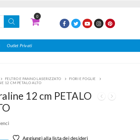
0
I
Outlet Privati
FELTRO E PANNO LASERIZZATO
FIORI E FOGLIE
NE 12 CM PETALO ALTO
raline 12 cm PETALO
TO
enci
Aggiungi alla lista dei desideri