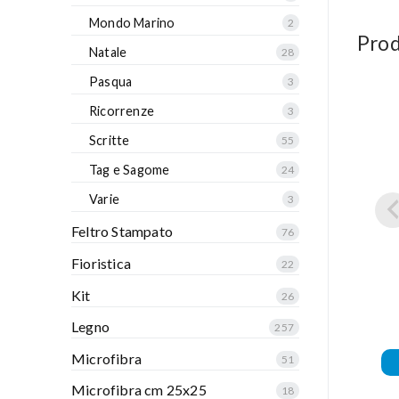
Mondo Marino
2
Prod
Natale
28
Pasqua
3
Ricorrenze
3
Scritte
55
Tag e Sagome
24
Varie
3
Feltro Stampato
76
Fioristica
22
Kit
26
Legno
257
Microfibra
51
Microfibra cm 25x25
18