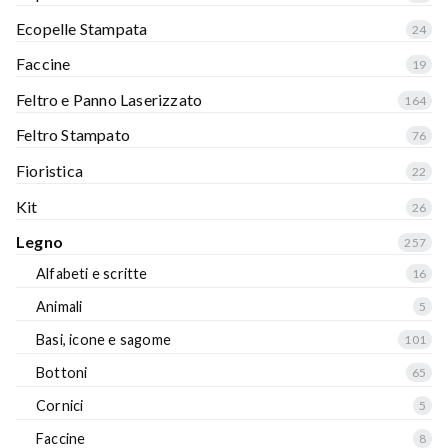
Ecopelle Stampata
24
Faccine
19
Feltro e Panno Laserizzato
164
Feltro Stampato
76
Fioristica
22
Kit
26
Legno
257
Alfabeti e scritte
16
Animali
5
Basi, icone e sagome
101
Bottoni
65
Cornici
5
Faccine
8