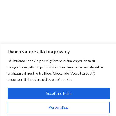
Diamo valore alla tua privacy
Utilizziamo i cookie per migliorare la tua esperienza di
navigazione, offrirti pubblicità o contenuti personalizzati e
analizzare il nostro traffico. Cliccando “Accetta tutti”,
BENVENUTI NEL PORTALE RIVENDITORI
acconsenti al nostro utilizzo dei cookie.
Accettare tutto
via Acqua delle Noci 12
Personalizza
83024 Monteforte Irpino (AV)