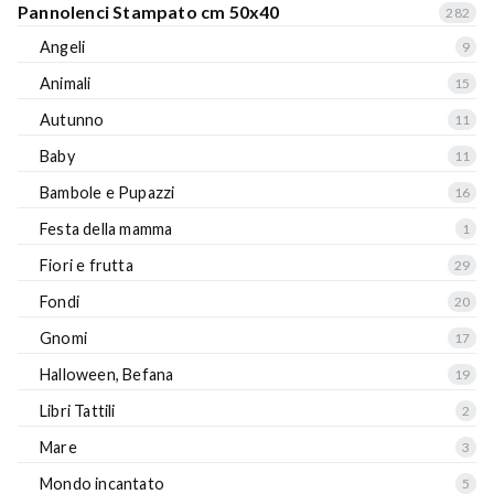
Pannolenci Stampato cm 50x40
282
Angeli
9
Animali
15
Autunno
11
Baby
11
Bambole e Pupazzi
16
Festa della mamma
1
Fiori e frutta
29
Fondi
20
Gnomi
17
Halloween, Befana
19
Libri Tattili
2
Mare
3
Mondo incantato
5