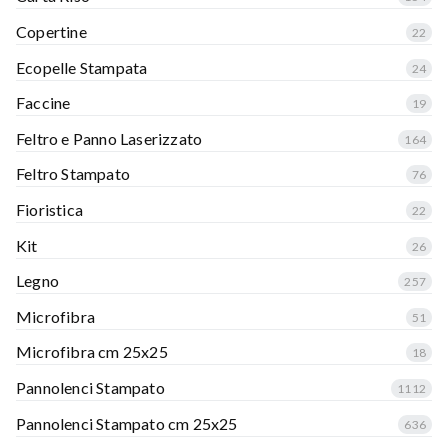
Copertine
22
Ecopelle Stampata
24
Faccine
19
Feltro e Panno Laserizzato
164
Feltro Stampato
76
Fioristica
22
Kit
26
Legno
257
Microfibra
51
Microfibra cm 25x25
18
Pannolenci Stampato
1112
Pannolenci Stampato cm 25x25
636