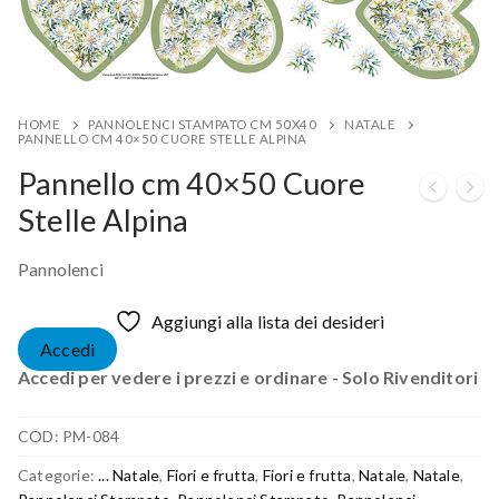
HOME
PANNOLENCI STAMPATO CM 50X40
NATALE
PANNELLO CM 40×50 CUORE STELLE ALPINA
Pannello cm 40×50 Cuore
Stelle Alpina
Pannolenci
Aggiungi alla lista dei desideri
Accedi
Accedi per vedere i prezzi e ordinare - Solo Rivenditori
COD:
PM-084
Categorie:
... Natale
,
Fiori e frutta
,
Fiori e frutta
,
Natale
,
Natale
,