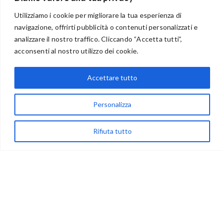
Utilizziamo i cookie per migliorare la tua esperienza di
navigazione, offrirti pubblicità o contenuti personalizzati e
analizzare il nostro traffico. Cliccando “Accetta tutti”,
BENVENUTI NEL PORTALE RIVENDITORI
acconsenti al nostro utilizzo dei cookie.
Accettare tutto
via Acqua delle Noci 12
83024 Monteforte Irpino (AV)
Personalizza
(+39) 081-7777233
Rifiuta tutto
WhatsApp
info@ideepercreare.it
LINK UTILI
Privacy
Chi Siamo