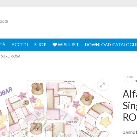
TÀ
ACCEDI
SHOP
WISHLIST
DOWNLOAD CATALOGH
ISURE ROSA
HOME
LETTER
Alf
Sin
RO
pannol