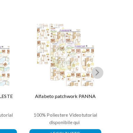
ELESTE
Alfabeto patchwork PANNA
Alfa
torial
100% Poliestere Videotutorial
disponibile qui