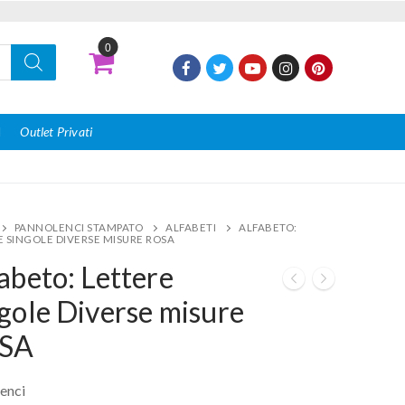
0
I
Outlet Privati
PANNOLENCI STAMPATO
ALFABETI
ALFABETO:
E SINGOLE DIVERSE MISURE ROSA
abeto: Lettere
gole Diverse misure
SA
enci