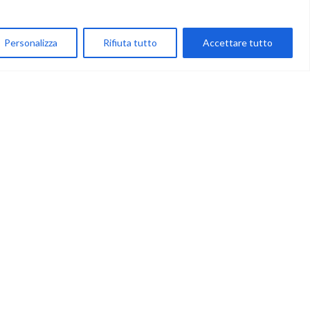
My Account
Personalizza
Rifiuta tutto
Accettare tutto
Carrello
Newsletter
Accettazione
Privacy