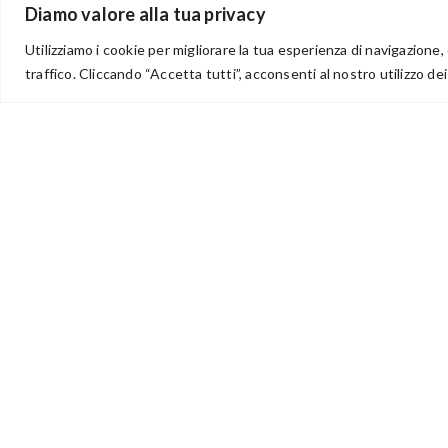
Diamo valore alla tua privacy
Utilizziamo i cookie per migliorare la tua esperienza di navigazione, 
traffico. Cliccando “Accetta tutti”, acconsenti al nostro utilizzo dei
via Acqua delle Noci 12
83024 Monteforte Irpino (AV)
(+39) 081-7777233
WhatsApp
info@ideepercreare.it
Idee per Creare – Iscrizione CCIAA di Avellino n. 1