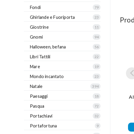
Fondi
79
Ghirlande e Fuoriporta
23
Prod
Giostrine
11
Gnomi
94
Halloween, befana
56
Libri Tattili
22
Mare
19
Mondo incantato
23
Natale
394
Paesaggi
Al
18
Pasqua
72
Portachiavi
32
Portafortuna
9