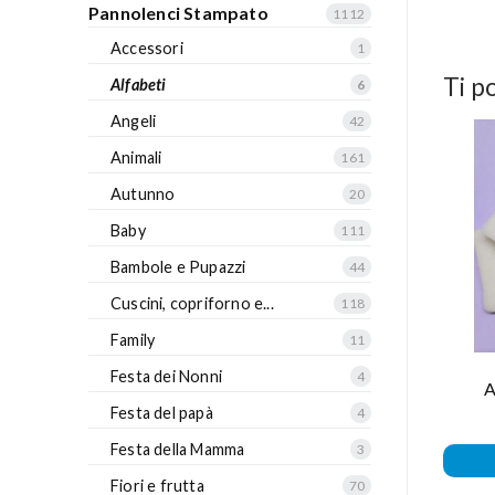
Pannolenci Stampato
1112
Accessori
1
Ti p
Alfabeti
6
Angeli
42
Animali
161
Autunno
20
Baby
111
Bambole e Pupazzi
44
Cuscini, copriforno e...
118
Family
11
Festa dei Nonni
4
A
Festa del papà
4
Festa della Mamma
3
Fiori e frutta
70