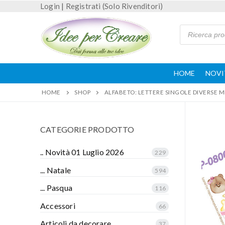
Login
|
Registrati (Solo Rivenditori)
HOME
NOVI
HOME
SHOP
ALFABETO: LETTERE SINGOLE DIVERSE M
CATEGORIE PRODOTTO
.. Novità 01 Luglio 2026
229
... Natale
594
... Pasqua
116
Accessori
66
Articoli da decorare
37