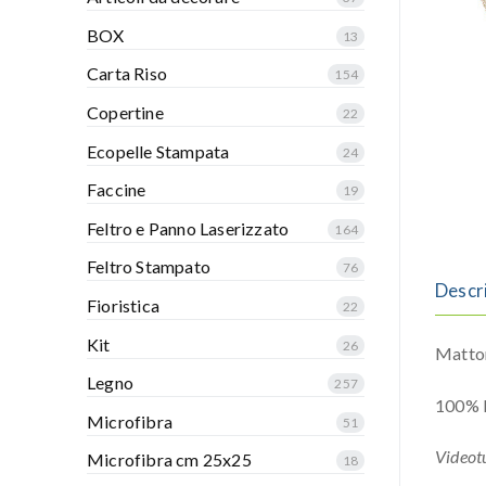
BOX
13
Carta Riso
154
Copertine
22
Ecopelle Stampata
24
Faccine
19
Feltro e Panno Laserizzato
164
Feltro Stampato
76
Descr
Fioristica
22
Kit
26
Matton
Legno
257
100% P
Microfibra
51
Videotu
Microfibra cm 25x25
18