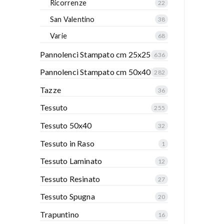
Ricorrenze
22
San Valentino
38
Varie
68
Pannolenci Stampato cm 25x25
636
Pannolenci Stampato cm 50x40
282
Tazze
36
Tessuto
255
Tessuto 50x40
32
Tessuto in Raso
1
Tessuto Laminato
12
Tessuto Resinato
27
Tessuto Spugna
20
Trapuntino
16