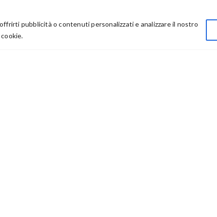
Privacy
offrirti pubblicità o contenuti personalizzati e analizzare il nostro
Chi Siamo
 cookie.
Rivenditori
73614 – P IVA: 03986411217