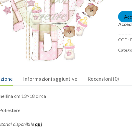
Acc
Accedi
COD:
Catego
izione
Informazioni aggiuntive
Recensioni (0)
ellina cm 13×18 circa
oliestere
torial disponibile
qui