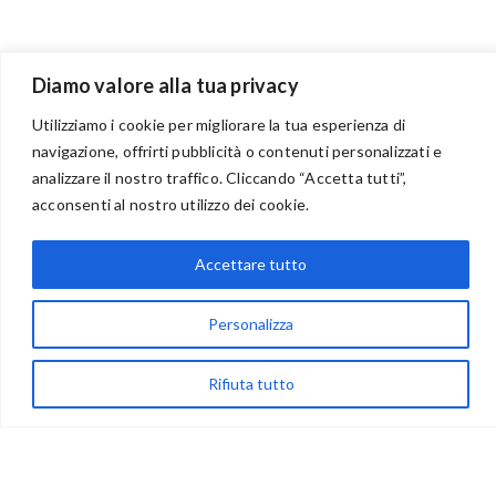
Diamo valore alla tua privacy
Utilizziamo i cookie per migliorare la tua esperienza di
navigazione, offrirti pubblicità o contenuti personalizzati e
BENVENUTI NEL PORTALE RIVENDITORI
analizzare il nostro traffico. Cliccando “Accetta tutti”,
acconsenti al nostro utilizzo dei cookie.
Accettare tutto
via Acqua delle Noci 12
83024 Monteforte Irpino (AV)
Personalizza
(+39) 081-7777233
WhatsApp
Rifiuta tutto
info@ideepercreare.it
LINK UTILI