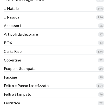
... Natale
594
... Pasqua
116
Accessori
66
Articoli da decorare
37
BOX
13
Carta Riso
154
Copertine
22
Ecopelle Stampata
24
Faccine
19
Feltro e Panno Laserizzato
164
Feltro Stampato
76
Fioristica
22