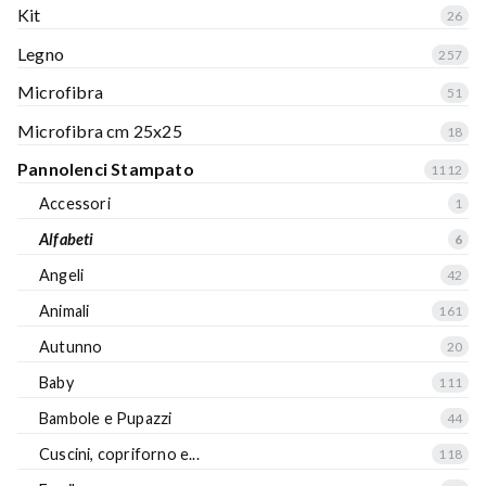
Kit
26
Legno
257
Microfibra
51
Microfibra cm 25x25
18
Pannolenci Stampato
1112
Accessori
1
Alfabeti
6
Angeli
42
Animali
161
Autunno
20
Baby
111
Bambole e Pupazzi
44
Cuscini, copriforno e...
118