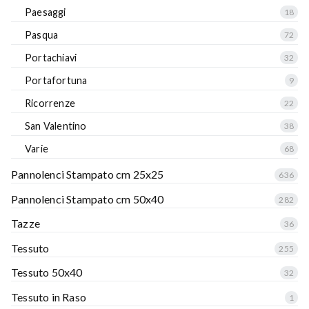
Paesaggi
18
Pasqua
72
Portachiavi
32
Portafortuna
9
Ricorrenze
22
San Valentino
38
Varie
68
Pannolenci Stampato cm 25x25
636
Pannolenci Stampato cm 50x40
282
Tazze
36
Tessuto
255
Tessuto 50x40
32
Tessuto in Raso
1