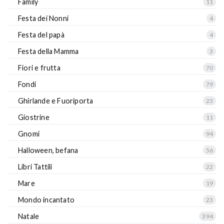
Family
11
Festa dei Nonni
4
Festa del papà
4
Festa della Mamma
3
Fiori e frutta
70
Fondi
79
Ghirlande e Fuoriporta
23
Giostrine
11
Gnomi
94
Halloween, befana
56
Libri Tattili
22
Mare
19
Mondo incantato
23
Natale
394