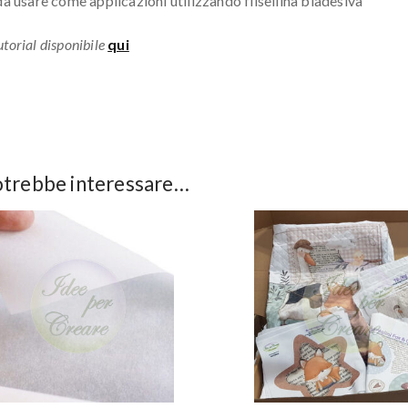
 da usare come applicazioni utilizzando flisellina biadesiva
torial disponibile
qui
otrebbe interessare…