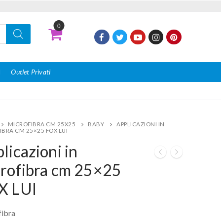
0
I
Outlet Privati
MICROFIBRA CM 25X25
BABY
APPLICAZIONI IN
IBRA CM 25×25 FOX LUI
licazioni in
rofibra cm 25×25
X LUI
ibra