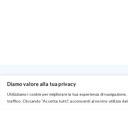
BENVENUTI NEL PORTALE RIVENDITORI
Diamo valore alla tua privacy
Utilizziamo i cookie per migliorare la tua esperienza di navigazione, 
traffico. Cliccando “Accetta tutti”, acconsenti al nostro utilizzo dei
via Acqua delle Noci 12
83024 Monteforte Irpino (AV)
(+39) 081-7777233