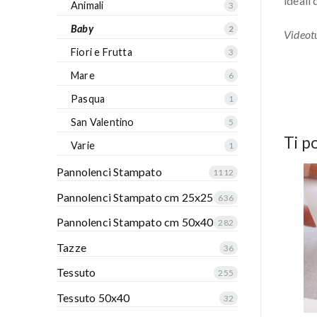
ideali
Animali
3
Baby
2
Videotu
Fiori e Frutta
3
Mare
6
Pasqua
1
San Valentino
5
Ti p
Varie
1
Pannolenci Stampato
1112
Pannolenci Stampato cm 25x25
636
Pannolenci Stampato cm 50x40
282
Tazze
36
Tessuto
255
Tessuto 50x40
32