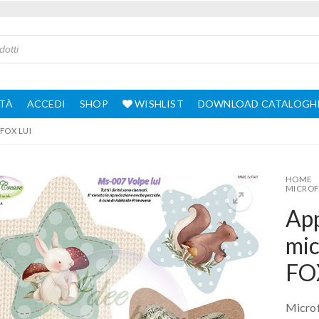
TÀ
ACCEDI
SHOP
WISHLIST
DOWNLOAD CATALOGH
FOX LUI
HOME
MICROF
App
mic
FO
Microf