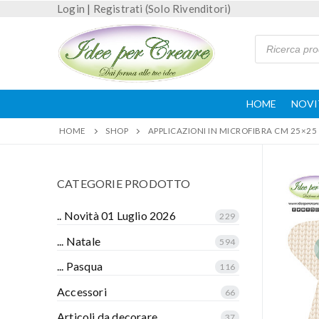
Login
|
Registrati (Solo Rivenditori)
HOME
NOVI
HOME
SHOP
APPLICAZIONI IN MICROFIBRA CM 25×25 
CATEGORIE PRODOTTO
.. Novità 01 Luglio 2026
229
... Natale
594
... Pasqua
116
Accessori
66
Articoli da decorare
37