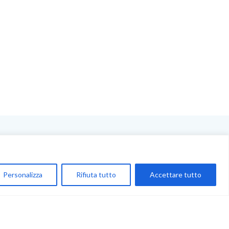
NEGOZIO
My Account
Personalizza
Rifiuta tutto
Accettare tutto
Carrello
Newsletter