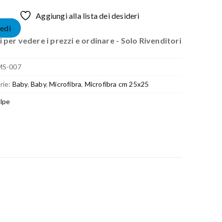
Aggiungi alla lista dei desideri
edi
 per vedere i prezzi e ordinare - Solo Rivenditori
MS-007
rie:
Baby
,
Baby
,
Microfibra
,
Microfibra cm 25x25
lpe