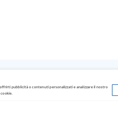
LINK UTILI
Privacy
offrirti pubblicità o contenuti personalizzati e analizzare il nostro
Chi Siamo
 cookie.
Rivenditori