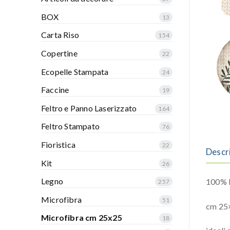
BOX
13
Carta Riso
154
Copertine
22
Ecopelle Stampata
24
Faccine
19
Feltro e Panno Laserizzato
164
Feltro Stampato
76
Fioristica
22
Descr
Kit
26
Legno
100% P
257
Microfibra
51
cm 25
Microfibra cm 25x25
18