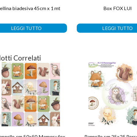
sellina biadesiva 45cm x 1 mt
Box FOX LUI
LEGGI TUTTO
LEGGI TUTTO
otti Correlati
annello cm 50×50 Memory fox
Pannello cm 25×25 Pers