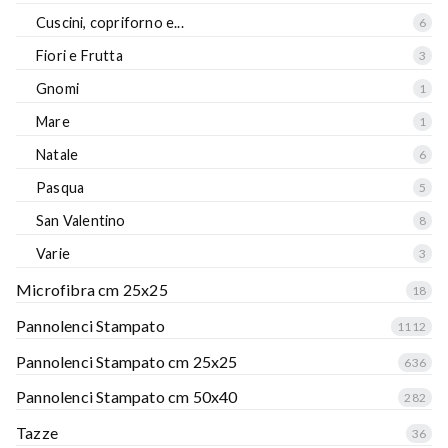
Cuscini, copriforno e...
6
Fiori e Frutta
3
Gnomi
1
Mare
1
Natale
6
Pasqua
5
San Valentino
8
Varie
3
Microfibra cm 25x25
18
Pannolenci Stampato
1112
Pannolenci Stampato cm 25x25
636
Pannolenci Stampato cm 50x40
282
Tazze
36