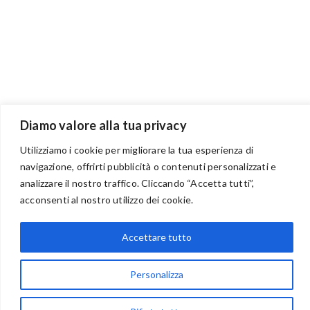
Diamo valore alla tua privacy
Utilizziamo i cookie per migliorare la tua esperienza di
navigazione, offrirti pubblicità o contenuti personalizzati e
analizzare il nostro traffico. Cliccando “Accetta tutti”,
BENVENUTI NEL PORTALE RIVENDITORI
acconsenti al nostro utilizzo dei cookie.
Accettare tutto
via Acqua delle Noci 12
Personalizza
83024 Monteforte Irpino (AV)
(+39) 081-7777233