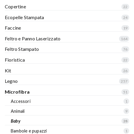
Copertine
22
Ecopelle Stampata
24
Faccine
19
Feltro e Panno Laserizzato
164
Feltro Stampato
76
Fioristica
22
Kit
26
Legno
257
Microfibra
51
Accessori
1
Animali
9
Baby
28
Bambole e pupazzi
1