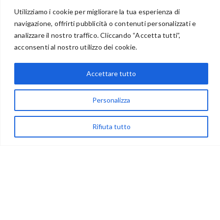
Utilizziamo i cookie per migliorare la tua esperienza di
navigazione, offrirti pubblicità o contenuti personalizzati e
analizzare il nostro traffico. Cliccando “Accetta tutti”,
BENVENUTI NEL PORTALE RIVENDITORI
acconsenti al nostro utilizzo dei cookie.
Accettare tutto
via Acqua delle Noci 12
Personalizza
83024 Monteforte Irpino (AV)
(+39) 081-7777233
Rifiuta tutto
WhatsApp
info@ideepercreare.it
LINK UTILI
Privacy
Chi Siamo