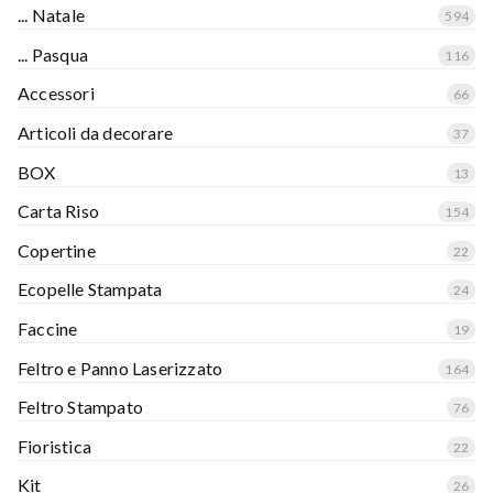
... Natale
594
... Pasqua
116
Accessori
66
Articoli da decorare
37
BOX
13
Carta Riso
154
Copertine
22
Ecopelle Stampata
24
Faccine
19
Feltro e Panno Laserizzato
164
Feltro Stampato
76
Fioristica
22
Kit
26