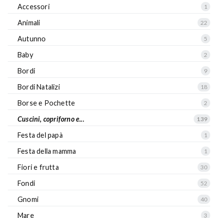
Accessori
1
Animali
22
Autunno
5
Baby
2
Bordi
9
Bordi Natalizi
18
Borse e Pochette
2
Cuscini, copriforno e...
139
Festa del papà
1
Festa della mamma
1
Fiori e frutta
30
Fondi
52
Gnomi
40
Mare
3