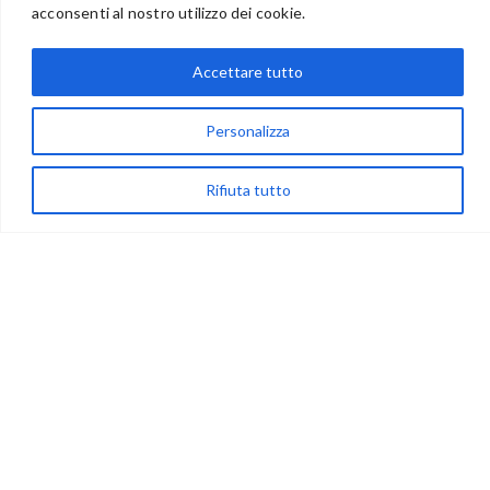
acconsenti al nostro utilizzo dei cookie.
Accettare tutto
via Acqua delle Noci 12
83024 Monteforte Irpino (AV)
Personalizza
(+39) 081-7777233
WhatsApp
Rifiuta tutto
info@ideepercreare.it
LINK UTILI
Privacy
Chi Siamo
Rivenditori
NEGOZIO