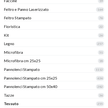
Faccine
19
Feltro e Panno Laserizzato
164
Feltro Stampato
76
Fioristica
22
Kit
26
Legno
257
Microfibra
51
Microfibra cm 25x25
18
Pannolenci Stampato
1112
Pannolenci Stampato cm 25x25
636
Pannolenci Stampato cm 50x40
282
Tazze
36
Tessuto
255