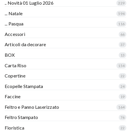
.. Novità 01 Luglio 2026
229
... Natale
594
... Pasqua
116
Accessori
66
Articoli da decorare
37
BOX
13
Carta Riso
154
Copertine
22
Ecopelle Stampata
24
Faccine
19
Feltro e Panno Laserizzato
164
Feltro Stampato
76
Fioristica
22