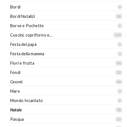
Bordi
9
Bordi Natalizi
18
Borse e Pochette
2
Cuscini, copriforno e...
139
Festa del papà
1
Festa della mamma
1
Fiori e frutta
30
Fondi
52
Gnomi
40
Mare
3
Mondo Incantato
2
Natale
72
Pasqua
21