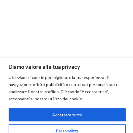
Diamo valore alla tua privacy
Utilizziamo i cookie per migliorare la tua esperienza di
navigazione, offrirti pubblicità o contenuti personalizzati e
analizzare il nostro traffico. Cliccando “Accetta tutti”,
BENVENUTI NEL PORTALE RIVENDITORI
acconsenti al nostro utilizzo dei cookie.
Accettare tutto
via Acqua delle Noci 12
83024 Monteforte Irpino (AV)
Personalizza