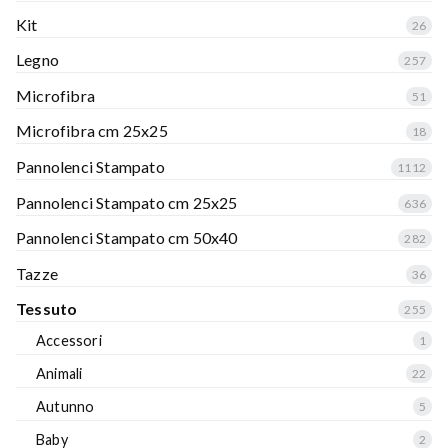
Kit
26
Legno
257
Microfibra
51
Microfibra cm 25x25
18
Pannolenci Stampato
1112
Pannolenci Stampato cm 25x25
636
Pannolenci Stampato cm 50x40
282
Tazze
36
Tessuto
255
Accessori
1
Animali
22
Autunno
5
Baby
2