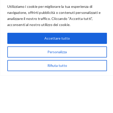
Utilizziamo i cookie per migliorare la tua esperienza di
navigazione, offrirti pubblicità o contenuti personalizzati e
BENVENUTI NEL PORTALE RIVENDITORI
analizzare il nostro traffico. Cliccando “Accetta tutti”,
acconsenti al nostro utilizzo dei cookie.
Accettare tutto
via Acqua delle Noci 12
83024 Monteforte Irpino (AV)
Personalizza
(+39) 081-7777233
WhatsApp
Rifiuta tutto
info@ideepercreare.it
LINK UTILI
Privacy
Chi Siamo
Rivenditori