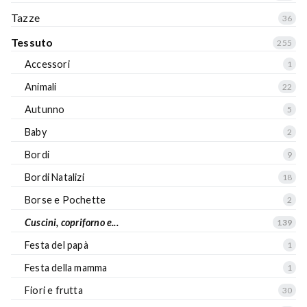
Tazze
36
Tessuto
255
Accessori
1
Animali
22
Autunno
5
Baby
2
Bordi
9
Bordi Natalizi
18
Borse e Pochette
2
Cuscini, copriforno e...
139
Festa del papà
1
Festa della mamma
1
Fiori e frutta
30