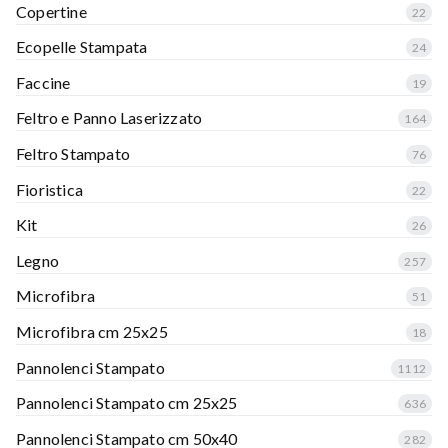
Copertine
22
Ecopelle Stampata
24
Faccine
19
Feltro e Panno Laserizzato
164
Feltro Stampato
76
Fioristica
22
Kit
26
Legno
257
Microfibra
51
Microfibra cm 25x25
18
Pannolenci Stampato
1112
Pannolenci Stampato cm 25x25
636
Pannolenci Stampato cm 50x40
282