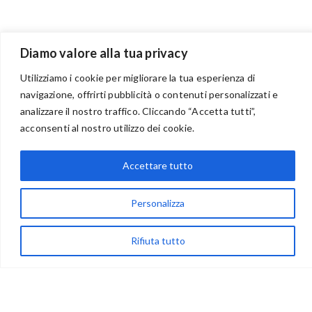
Diamo valore alla tua privacy
Utilizziamo i cookie per migliorare la tua esperienza di
navigazione, offrirti pubblicità o contenuti personalizzati e
analizzare il nostro traffico. Cliccando “Accetta tutti”,
BENVENUTI NEL PORTALE RIVENDITORI
acconsenti al nostro utilizzo dei cookie.
Accettare tutto
via Acqua delle Noci 12
83024 Monteforte Irpino (AV)
Personalizza
(+39) 081-7777233
Rifiuta tutto
WhatsApp
info@ideepercreare.it
LINK UTILI