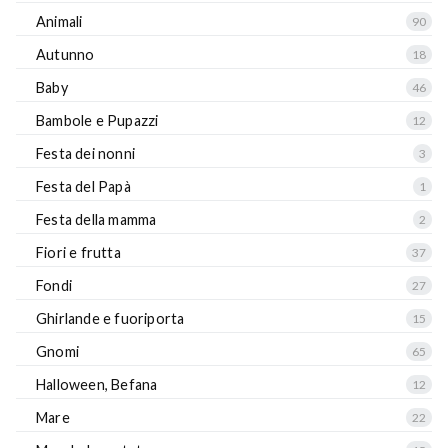
Animali
90
Autunno
18
Baby
46
Bambole e Pupazzi
12
Festa dei nonni
3
Festa del Papà
1
Festa della mamma
2
Fiori e frutta
37
Fondi
27
Ghirlande e fuoriporta
15
Gnomi
65
Halloween, Befana
12
Mare
22