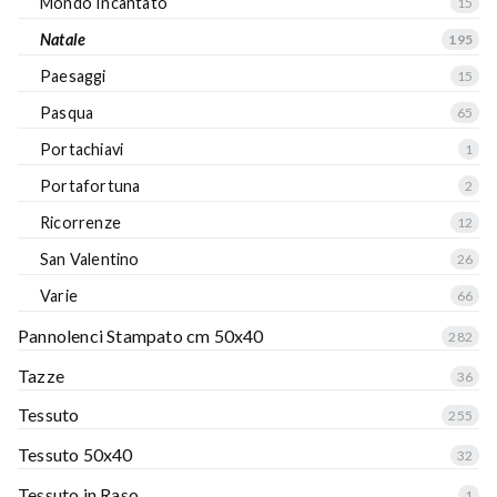
Mondo Incantato
15
Natale
195
Paesaggi
15
Pasqua
65
Portachiavi
1
Portafortuna
2
Ricorrenze
12
San Valentino
26
Varie
66
Pannolenci Stampato cm 50x40
282
Tazze
36
Tessuto
255
Tessuto 50x40
32
Tessuto in Raso
1