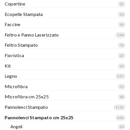
Copertine
22
Ecopelle Stampata
24
Faccine
19
Feltro e Panno Laserizzato
164
Feltro Stampato
76
Fioristica
22
Kit
26
Legno
257
Microfibra
51
Microfibra cm 25x25
18
Pannolenci Stampato
1112
Pannolenci Stampato cm 25x25
636
Angeli
24