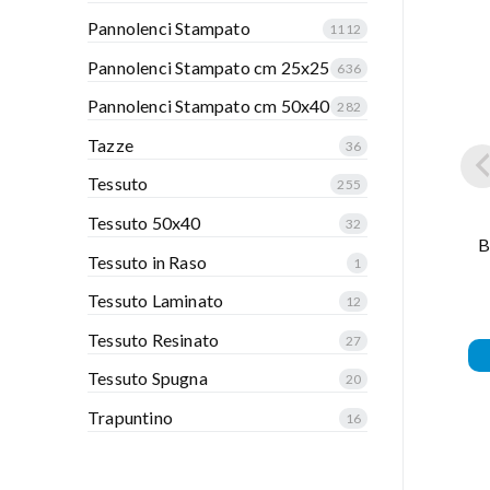
Pannolenci Stampato
1112
Pannolenci Stampato cm 25x25
636
Pannolenci Stampato cm 50x40
282
Tazze
36
Tessuto
255
Tessuto 50x40
32
B
Tessuto in Raso
1
Tessuto Laminato
12
Tessuto Resinato
27
Tessuto Spugna
20
Trapuntino
16