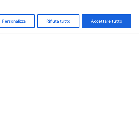
NEGOZIO
My Account
Personalizza
Rifiuta tutto
Accettare tutto
Carrello
Newsletter
Accettazione
Privacy