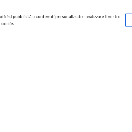
LINK UTILI
Privacy
offrirti pubblicità o contenuti personalizzati e analizzare il nostro
Chi Siamo
 cookie.
Rivenditori
73614 – P IVA: 03986411217