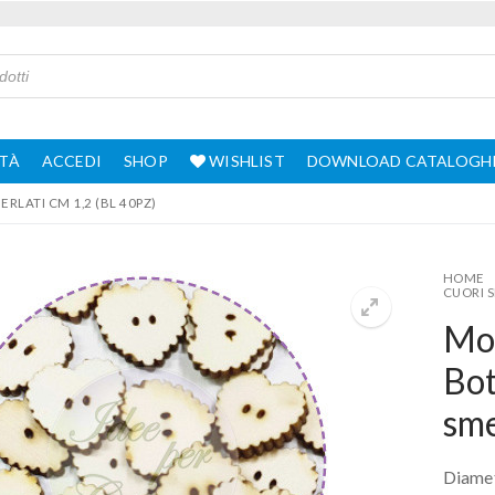
TÀ
ACCEDI
SHOP
WISHLIST
DOWNLOAD CATALOGH
RLATI CM 1,2 (BL 40PZ)
HOME
CUORI S
Mot
Bot
sme
Diamet