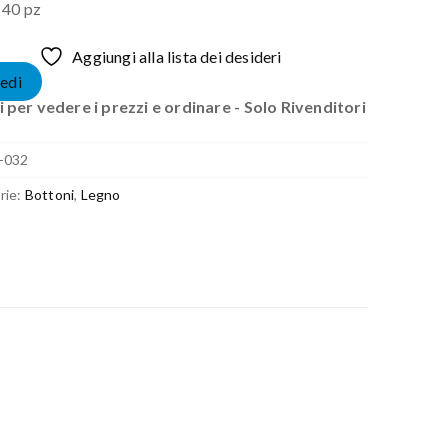
r 40 pz
Aggiungi alla lista dei desideri
edi
 per vedere i prezzi e ordinare - Solo Rivenditori
-032
rie:
Bottoni
,
Legno