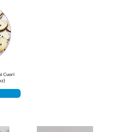
ni Cuori
pz)