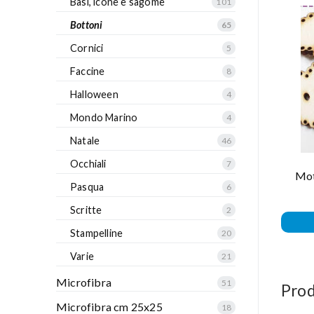
Basi, icone e sagome
101
Bottoni
65
Cornici
5
Faccine
8
Halloween
4
Mondo Marino
4
Natale
46
Occhiali
7
Mot
Pasqua
6
Scritte
2
Stampelline
20
Varie
21
Microfibra
51
Prod
Microfibra cm 25x25
18