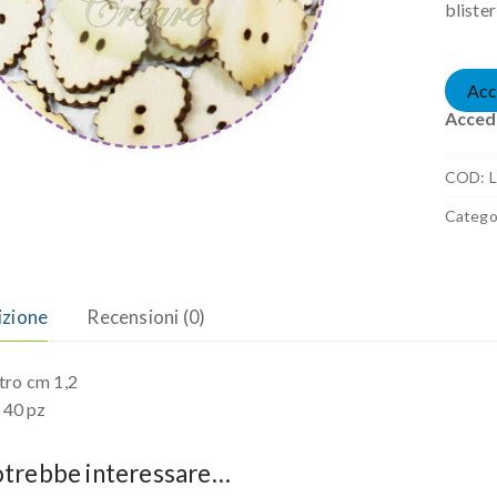
bliste
Acc
Accedi
COD:
L
Catego
izione
Recensioni (0)
ro cm 1,2
r 40 pz
otrebbe interessare…