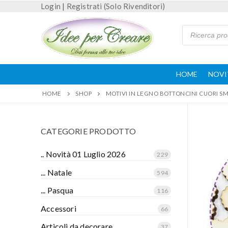
Login
|
Registrati (Solo Rivenditori)
HOME
NOVI
HOME
SHOP
MOTIVI IN LEGNO BOTTONCINI CUORI SME
CATEGORIE PRODOTTO
.. Novità 01 Luglio 2026
229
... Natale
594
... Pasqua
116
Accessori
66
Articoli da decorare
37