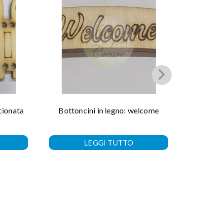
cionata
Bottoncini in legno: welcome
Botto
LEGGI TUTTO