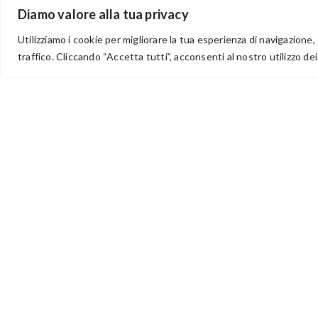
BENVENUTI NEL PORTALE RIVENDITORI
Diamo valore alla tua privacy
Utilizziamo i cookie per migliorare la tua esperienza di navigazione, 
traffico. Cliccando “Accetta tutti”, acconsenti al nostro utilizzo dei
via Acqua delle Noci 12
83024 Monteforte Irpino (AV)
(+39) 081-7777233
WhatsApp
info@ideepercreare.it
Idee per Creare – Iscrizione CCIAA di Avellino n. 1