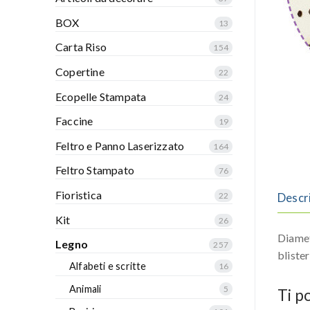
BOX
13
Carta Riso
154
Copertine
22
Ecopelle Stampata
24
Faccine
19
Feltro e Panno Laserizzato
164
Feltro Stampato
76
Fioristica
Descr
22
Kit
26
Diamet
Legno
257
bliste
Alfabeti e scritte
16
Animali
5
Ti p