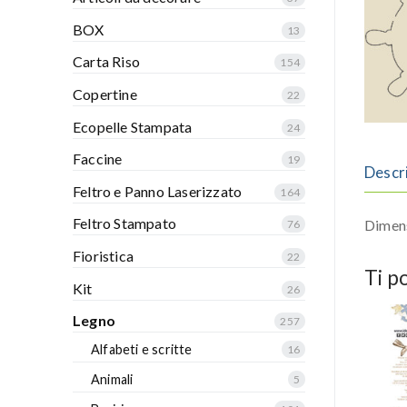
BOX
13
Carta Riso
154
Copertine
22
Ecopelle Stampata
24
Faccine
19
Descr
Feltro e Panno Laserizzato
164
Feltro Stampato
Dimens
76
Fioristica
22
Ti p
Kit
26
Legno
257
Alfabeti e scritte
16
Animali
5