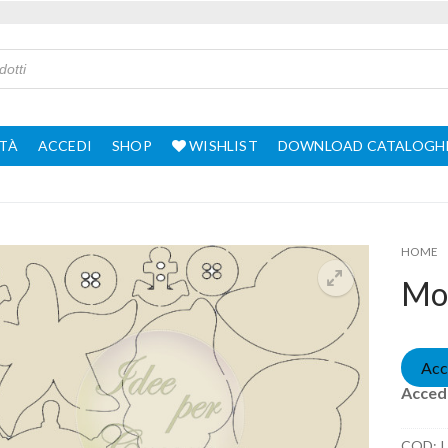
TÀ
ACCEDI
SHOP
WISHLIST
DOWNLOAD CATALOGH
HOME
Mot
Acc
Accedi
COD:
L