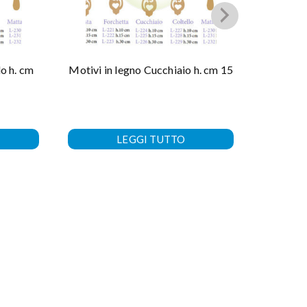
o h. cm
Motivi in legno Cucchiaio h. cm 15
Motivi in
LEGGI TUTTO