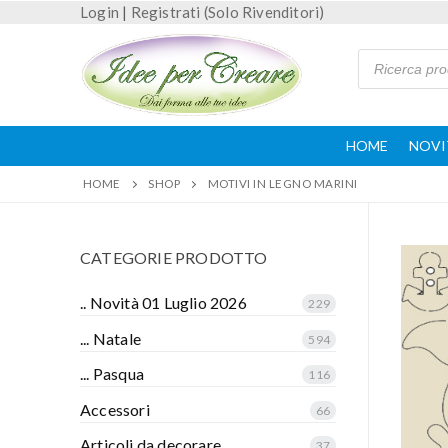
Login
|
Registrati (Solo Rivenditori)
HOME
NOVI
HOME
SHOP
MOTIVI IN LEGNO MARINI
CATEGORIE PRODOTTO
.. Novità 01 Luglio 2026
229
... Natale
594
... Pasqua
116
Accessori
66
Articoli da decorare
37