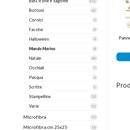
Basi, icone e sagome
101
Bottoni
65
Cornici
5
Faccine
8
Pann
Halloween
4
Mondo Marino
4
Natale
46
Occhiali
7
Pasqua
6
Prod
Scritte
2
Stampelline
20
Varie
21
Microfibra
51
Microfibra cm 25x25
18