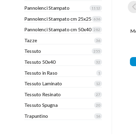
Pannolenci Stampato
1112
Pannolenci Stampato cm 25x25
636
Pannolenci Stampato cm 50x40
282
Mo
Tazze
36
Tessuto
255
Tessuto 50x40
32
Tessuto in Raso
1
Tessuto Laminato
12
Tessuto Resinato
27
Tessuto Spugna
20
Trapuntino
16