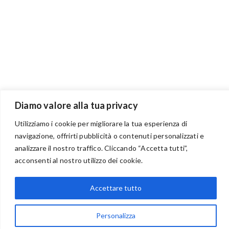
Diamo valore alla tua privacy
Utilizziamo i cookie per migliorare la tua esperienza di
navigazione, offrirti pubblicità o contenuti personalizzati e
analizzare il nostro traffico. Cliccando “Accetta tutti”,
BENVENUTI NEL PORTALE RIVENDITORI
acconsenti al nostro utilizzo dei cookie.
Accettare tutto
via Acqua delle Noci 12
Personalizza
83024 Monteforte Irpino (AV)