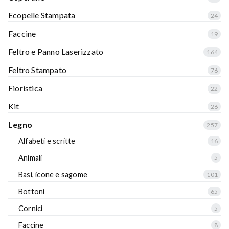
Ecopelle Stampata
24
Faccine
19
Feltro e Panno Laserizzato
164
Feltro Stampato
76
Fioristica
22
Kit
26
Legno
257
Alfabeti e scritte
16
Animali
5
Basi, icone e sagome
101
Bottoni
65
Cornici
5
Faccine
8