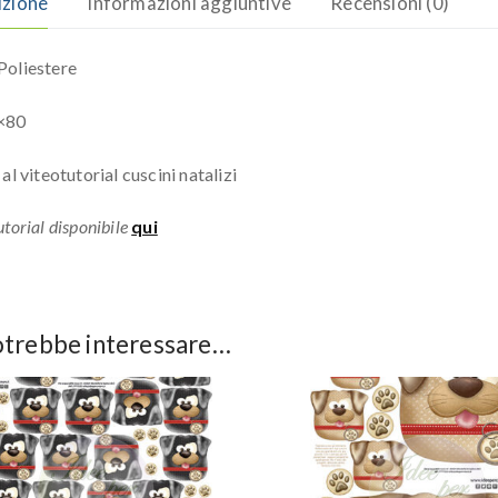
izione
Informazioni aggiuntive
Recensioni (0)
oliestere
×80
al viteotutorial cuscini natalizi
torial disponibile
qui
otrebbe interessare…