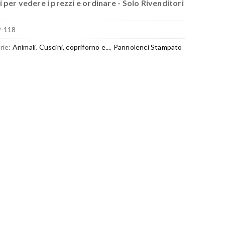
 per vedere i prezzi e ordinare - Solo Rivenditori
P-118
rie:
Animali
,
Cuscini, copriforno e...
,
Pannolenci Stampato