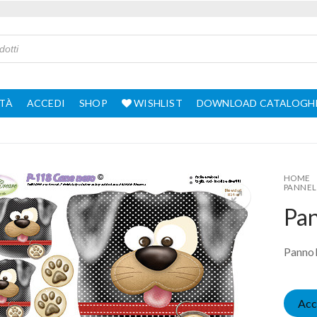
TÀ
ACCEDI
SHOP
WISHLIST
DOWNLOAD CATALOGH
HOME
PANNEL
Pan
Pannol
Acc