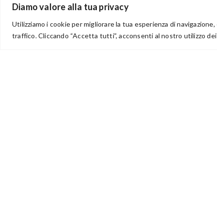
Diamo valore alla tua privacy
Utilizziamo i cookie per migliorare la tua esperienza di navigazione, 
traffico. Cliccando “Accetta tutti”, acconsenti al nostro utilizzo dei
via Acqua delle Noci 12
83024 Monteforte Irpino (AV)
(+39) 081-7777233
WhatsApp
info@ideepercreare.it
Idee per Creare – Iscrizione CCIAA di Avellino n. 1