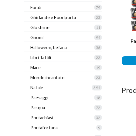
Fondi
79
Ghirlande e Fuoriporta
23
Giostrine
11
Gnomi
94
Pa
Halloween, befana
56
Libri Tattili
22
Mare
19
Mondo incantato
23
Natale
394
Prod
Paesaggi
18
Pasqua
72
Portachiavi
32
Portafortuna
9