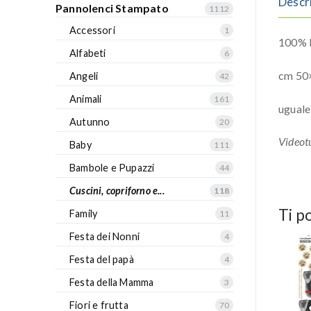
Descr
Pannolenci Stampato
1112
Accessori
1
100% P
Alfabeti
6
cm 50
Angeli
42
Animali
161
uguale 
Autunno
20
Videotu
Baby
111
Bambole e Pupazzi
44
Cuscini, copriforno e...
118
Ti p
Family
11
Festa dei Nonni
4
Festa del papà
4
Festa della Mamma
3
Fiori e frutta
70