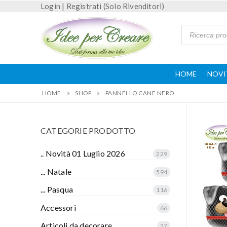
Login
|
Registrati (Solo Rivenditori)
HOME
NOVI
HOME
SHOP
PANNELLO CANE NERO
CATEGORIE PRODOTTO
.. Novità 01 Luglio 2026
229
... Natale
594
... Pasqua
116
Accessori
66
Articoli da decorare
37