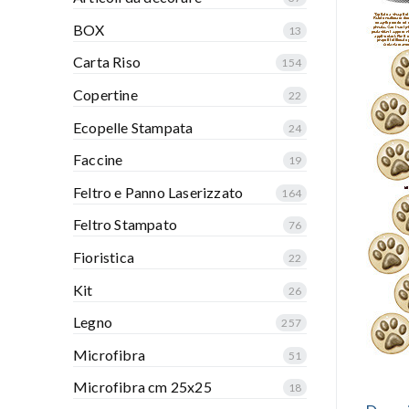
BOX
13
Carta Riso
154
Copertine
22
Ecopelle Stampata
24
Faccine
19
Feltro e Panno Laserizzato
164
Feltro Stampato
76
Fioristica
22
Kit
26
Legno
257
Microfibra
51
Microfibra cm 25x25
18