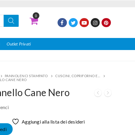
0
I
Outlet Privati
PANNOLENCI STAMPATO
CUSCINI, COPRIFORNO E...
LO CANE NERO
nello Cane Nero
enci
Aggiungi alla lista dei desideri
edi