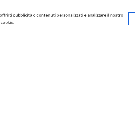
Privacy
offrirti pubblicità o contenuti personalizzati e analizzare il nostro
Chi Siamo
 cookie.
Rivenditori
73614 – P IVA: 03986411217