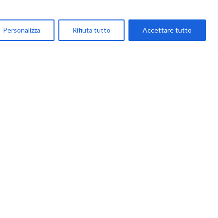
My Account
Personalizza
Rifiuta tutto
Accettare tutto
Carrello
Newsletter
Accettazione
Privacy