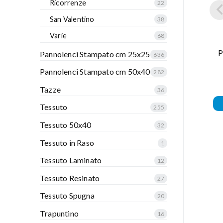
Ricorrenze
22
San Valentino
38
Varie
68
P
Pannolenci Stampato cm 25x25
636
Pannolenci Stampato cm 50x40
282
Tazze
36
Tessuto
255
Tessuto 50x40
32
Tessuto in Raso
1
Tessuto Laminato
12
Tessuto Resinato
27
Tessuto Spugna
20
Trapuntino
16