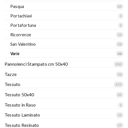
Pasqua
65
Portachiavi
1
Portafortuna
2
Ricorrenze
12
San Valentino
26
Varie
66
Pannolenci Stampato cm 50x40
282
Tazze
36
Tessuto
255
Tessuto 50x40
32
Tessuto in Raso
1
Tessuto Laminato
12
Tessuto Resinato
27