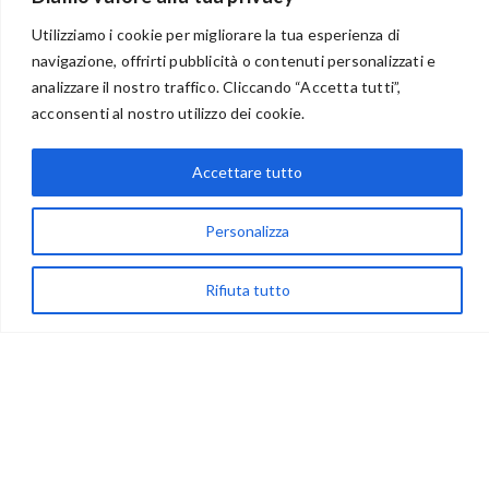
Utilizziamo i cookie per migliorare la tua esperienza di
navigazione, offrirti pubblicità o contenuti personalizzati e
analizzare il nostro traffico. Cliccando “Accetta tutti”,
BENVENUTI NEL PORTALE RIVENDITORI
acconsenti al nostro utilizzo dei cookie.
Accettare tutto
via Acqua delle Noci 12
83024 Monteforte Irpino (AV)
Personalizza
(+39) 081-7777233
Rifiuta tutto
WhatsApp
info@ideepercreare.it
LINK UTILI
Privacy
Chi Siamo