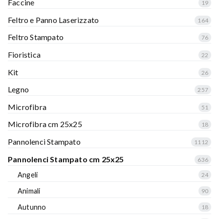
Faccine
19
Feltro e Panno Laserizzato
164
Feltro Stampato
76
Fioristica
22
Kit
26
Legno
257
Microfibra
51
Microfibra cm 25x25
18
Pannolenci Stampato
1112
Pannolenci Stampato cm 25x25
636
Angeli
24
Animali
90
Autunno
18