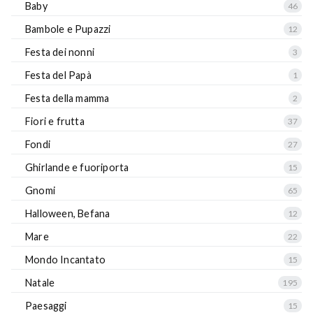
Baby
46
Bambole e Pupazzi
12
Festa dei nonni
3
Festa del Papà
1
Festa della mamma
2
Fiori e frutta
37
Fondi
27
Ghirlande e fuoriporta
15
Gnomi
65
Halloween, Befana
12
Mare
22
Mondo Incantato
15
Natale
195
Paesaggi
15