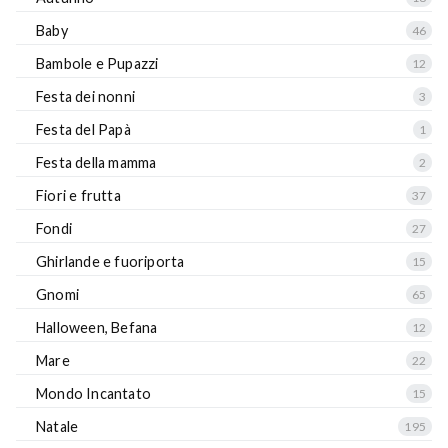
Baby
46
Bambole e Pupazzi
12
Festa dei nonni
3
Festa del Papà
1
Festa della mamma
2
Fiori e frutta
37
Fondi
27
Ghirlande e fuoriporta
15
Gnomi
65
Halloween, Befana
12
Mare
22
Mondo Incantato
15
Natale
195