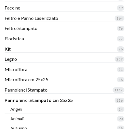
Faccine
19
Feltro e Panno Laserizzato
164
Feltro Stampato
76
Fioristica
22
Kit
26
Legno
257
Microfibra
51
Microfibra cm 25x25
18
Pannolenci Stampato
1112
Pannolenci Stampato cm 25x25
636
Angeli
24
Animali
90
Autunno
18