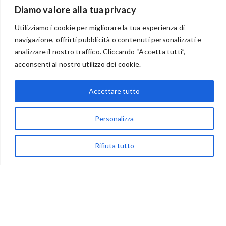
Diamo valore alla tua privacy
Utilizziamo i cookie per migliorare la tua esperienza di
navigazione, offrirti pubblicità o contenuti personalizzati e
analizzare il nostro traffico. Cliccando “Accetta tutti”,
BENVENUTI NEL PORTALE RIVENDITORI
acconsenti al nostro utilizzo dei cookie.
Accettare tutto
via Acqua delle Noci 12
83024 Monteforte Irpino (AV)
Personalizza
(+39) 081-7777233
Rifiuta tutto
WhatsApp
info@ideepercreare.it
LINK UTILI
Privacy