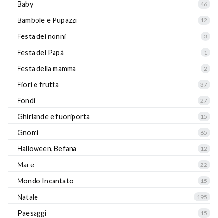
Baby
46
Bambole e Pupazzi
12
Festa dei nonni
3
Festa del Papà
1
Festa della mamma
2
Fiori e frutta
37
Fondi
27
Ghirlande e fuoriporta
15
Gnomi
65
Halloween, Befana
12
Mare
22
Mondo Incantato
15
Natale
195
Paesaggi
15