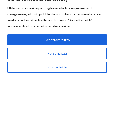
Utilizziamo i cookie per migliorare la tua esperienza di
navigazione, offrirti pubblicità o contenuti personalizzati e
analizzare il nostro traffico. Cliccando “Accetta tutti”,
BENVENUTI NEL PORTALE RIVENDITORI
acconsenti al nostro utilizzo dei cookie.
Accettare tutto
via Acqua delle Noci 12
83024 Monteforte Irpino (AV)
Personalizza
(+39) 081-7777233
Rifiuta tutto
WhatsApp
info@ideepercreare.it
LINK UTILI
Privacy
Chi Siamo