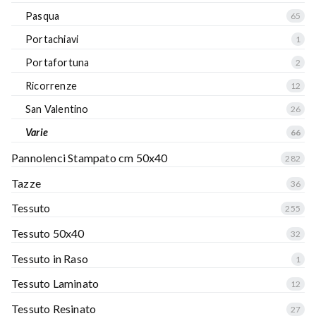
Pasqua
65
Portachiavi
1
Portafortuna
2
Ricorrenze
12
San Valentino
26
Varie
66
Pannolenci Stampato cm 50x40
282
Tazze
36
Tessuto
255
Tessuto 50x40
32
Tessuto in Raso
1
Tessuto Laminato
12
Tessuto Resinato
27