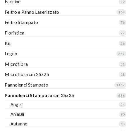
Faccine
19
Feltro e Panno Laserizzato
164
Feltro Stampato
76
Fioristica
22
Kit
26
Legno
257
Microfibra
51
Microfibra cm 25x25
18
Pannolenci Stampato
1112
Pannolenci Stampato cm 25x25
636
Angeli
24
Animali
90
Autunno
18