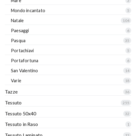
Mare
3
Mondo incantato
5
Natale
104
Paesaggi
6
Pasqua
35
Portachiavi
5
Portafortuna
6
San Valentino
14
Varie
18
Tazze
36
Tessuto
255
Tessuto 50x40
32
Tessuto in Raso
1
Tessuto Laminato
12