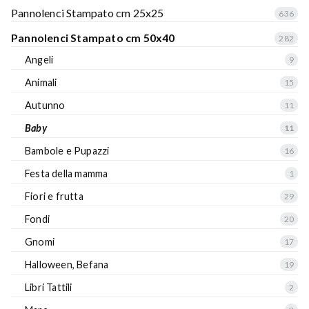
Pannolenci Stampato cm 25x25
636
Pannolenci Stampato cm 50x40
282
Angeli
9
Animali
15
Autunno
11
Baby
11
Bambole e Pupazzi
16
Festa della mamma
1
Fiori e frutta
29
Fondi
20
Gnomi
17
Halloween, Befana
19
Libri Tattili
2