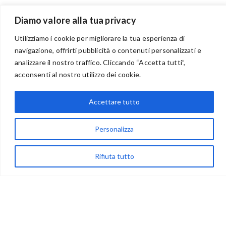
Diamo valore alla tua privacy
Utilizziamo i cookie per migliorare la tua esperienza di
navigazione, offrirti pubblicità o contenuti personalizzati e
analizzare il nostro traffico. Cliccando “Accetta tutti”,
BENVENUTI NEL PORTALE RIVENDITORI
acconsenti al nostro utilizzo dei cookie.
Accettare tutto
via Acqua delle Noci 12
Personalizza
83024 Monteforte Irpino (AV)
(+39) 081-7777233
Rifiuta tutto
WhatsApp
info@ideepercreare.it
LINK UTILI