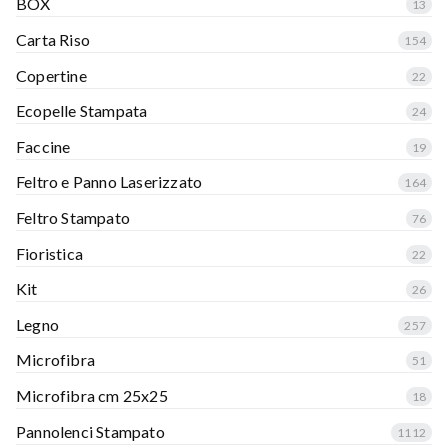
BOX
13
Carta Riso
154
Copertine
22
Ecopelle Stampata
24
Faccine
19
Feltro e Panno Laserizzato
164
Feltro Stampato
76
Fioristica
22
Kit
26
Legno
257
Microfibra
51
Microfibra cm 25x25
18
Pannolenci Stampato
1112