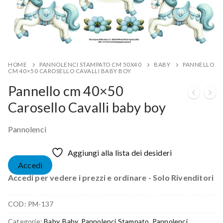
HOME
PANNOLENCI STAMPATO CM 50X40
BABY
PANNELLO
CM 40×50 CAROSELLO CAVALLI BABY BOY
Pannello cm 40×50
Carosello Cavalli baby boy
Pannolenci
Aggiungi alla lista dei desideri
Accedi
Accedi per vedere i prezzi e ordinare - Solo Rivenditori
COD:
PM-137
Categorie:
Baby
,
Baby
,
Pannolenci Stampato
,
Pannolenci