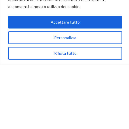
BENVENUTI NEL PORTALE RIVENDITORI
acconsenti al nostro utilizzo dei cookie.
Accettare tutto
via Acqua delle Noci 12
83024 Monteforte Irpino (AV)
Personalizza
(+39) 081-7777233
Rifiuta tutto
WhatsApp
info@ideepercreare.it
LINK UTILI
Privacy
Chi Siamo
Rivenditori
NEGOZIO