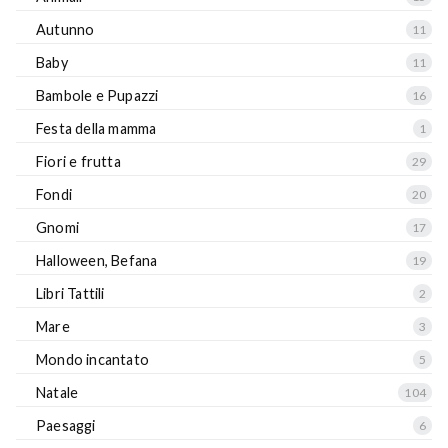
Autunno
11
Baby
11
Bambole e Pupazzi
16
Festa della mamma
1
Fiori e frutta
29
Fondi
20
Gnomi
17
Halloween, Befana
19
Libri Tattili
2
Mare
3
Mondo incantato
5
Natale
104
Paesaggi
6