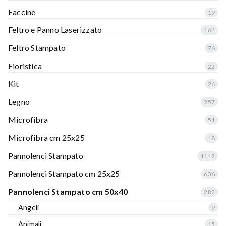
Faccine
19
Feltro e Panno Laserizzato
164
Feltro Stampato
76
Fioristica
22
Kit
26
Legno
257
Microfibra
51
Microfibra cm 25x25
18
Pannolenci Stampato
1112
Pannolenci Stampato cm 25x25
636
Pannolenci Stampato cm 50x40
282
Angeli
9
Animali
15