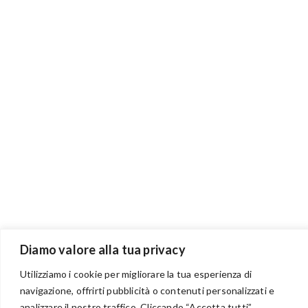
Diamo valore alla tua privacy
Utilizziamo i cookie per migliorare la tua esperienza di
navigazione, offrirti pubblicità o contenuti personalizzati e
analizzare il nostro traffico. Cliccando “Accetta tutti”,