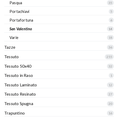
Pasqua
35
Portachiavi
5
Portafortuna
6
San Valentino
14
Varie
18
Tazze
36
Tessuto
255
Tessuto 50x40
32
Tessuto in Raso
1
Tessuto Laminato
12
Tessuto Resinato
27
Tessuto Spugna
20
Trapuntino
16