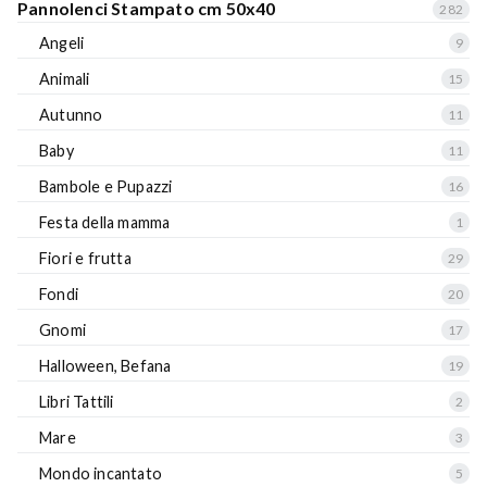
Pannolenci Stampato cm 50x40
282
Angeli
9
Animali
15
Autunno
11
Baby
11
Bambole e Pupazzi
16
Festa della mamma
1
Fiori e frutta
29
Fondi
20
Gnomi
17
Halloween, Befana
19
Libri Tattili
2
Mare
3
Mondo incantato
5