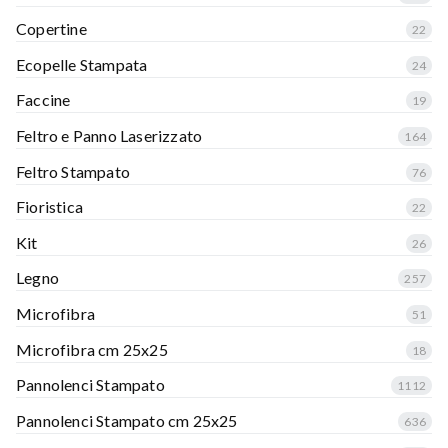
Copertine
22
Ecopelle Stampata
24
Faccine
19
Feltro e Panno Laserizzato
164
Feltro Stampato
76
Fioristica
22
Kit
26
Legno
257
Microfibra
51
Microfibra cm 25x25
18
Pannolenci Stampato
1112
Pannolenci Stampato cm 25x25
636