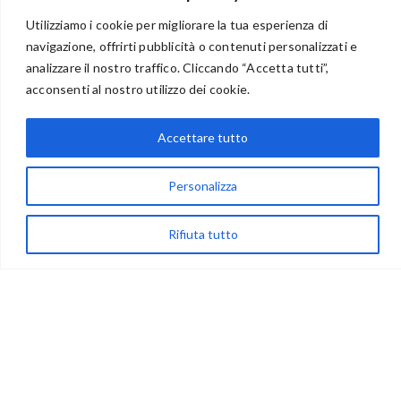
Utilizziamo i cookie per migliorare la tua esperienza di
navigazione, offrirti pubblicità o contenuti personalizzati e
analizzare il nostro traffico. Cliccando “Accetta tutti”,
BENVENUTI NEL PORTALE RIVENDITORI
acconsenti al nostro utilizzo dei cookie.
Accettare tutto
via Acqua delle Noci 12
83024 Monteforte Irpino (AV)
Personalizza
(+39) 081-7777233
Rifiuta tutto
WhatsApp
info@ideepercreare.it
LINK UTILI
Privacy
Chi Siamo
Rivenditori