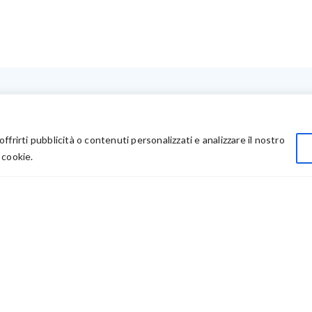
LINK UTILI
Privacy
offrirti pubblicità o contenuti personalizzati e analizzare il nostro
Chi Siamo
 cookie.
Rivenditori