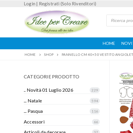
Login
|
Registrati (Solo Rivenditori)
HOME
NOVI
HOME
SHOP
PANNELLO CM 40×50 VESTITO ANGIOLE
CATEGORIE PRODOTTO
.. Novità 01 Luglio 2026
229
... Natale
594
... Pasqua
116
Accessori
66
Articoli da decorare
37