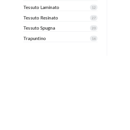
Tessuto Laminato
12
Tessuto Resinato
27
Tessuto Spugna
20
Trapuntino
16