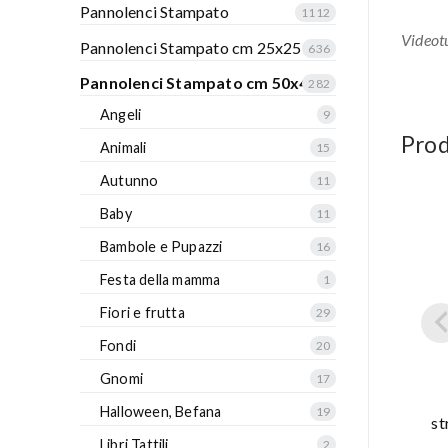
Pannolenci Stampato
1112
Videotu
Pannolenci Stampato cm 25x25
636
Pannolenci Stampato cm 50x40
282
Angeli
9
Prod
Animali
15
Autunno
11
Baby
11
Bambole e Pupazzi
16
Festa della mamma
1
Fiori e frutta
29
Fondi
20
Gnomi
17
Halloween, Befana
19
st
Libri Tattili
2