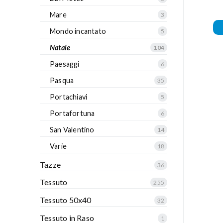
Mare
3
Mondo incantato
5
Natale
104
Paesaggi
6
Pasqua
35
Portachiavi
5
Portafortuna
6
San Valentino
14
Varie
18
Tazze
36
Tessuto
255
Tessuto 50x40
32
Tessuto in Raso
1