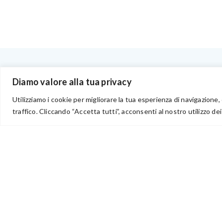
BENVENUTI NEL PORTALE RIVENDITORI
Diamo valore alla tua privacy
Utilizziamo i cookie per migliorare la tua esperienza di navigazione, 
traffico. Cliccando “Accetta tutti”, acconsenti al nostro utilizzo dei
via Acqua delle Noci 12
83024 Monteforte Irpino (AV)
(+39) 081-7777233
WhatsApp
info@ideepercreare.it