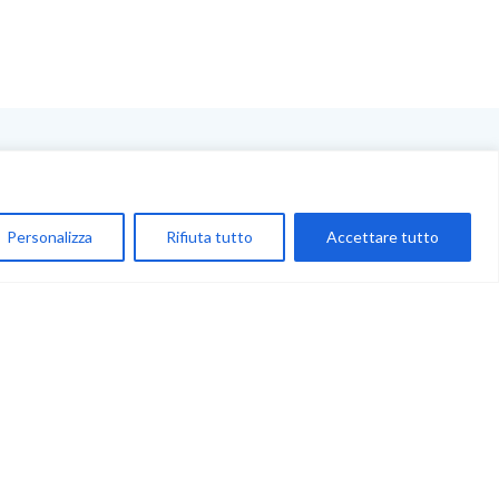
NEGOZIO
My Account
Personalizza
Rifiuta tutto
Accettare tutto
Carrello
Newsletter
Accettazione
Privacy