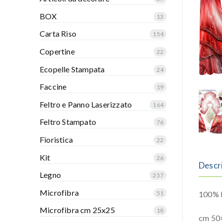
BOX
13
Carta Riso
154
Copertine
22
Ecopelle Stampata
24
Faccine
19
Feltro e Panno Laserizzato
164
Feltro Stampato
76
Fioristica
22
Kit
26
Descr
Legno
257
Microfibra
51
100% P
Microfibra cm 25x25
18
cm 50