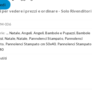
edi
 per vedere i prezzi e ordinare - Solo Rivenditori
PM-036
rie:
... Natale
,
Angeli
,
Angeli
,
Bambole e Pupazzi
,
Bambole
zi
,
Natale
,
Natale
,
Pannolenci Stampato
,
Pannolenci
to
,
Pannolenci Stampato cm 50x40
,
Pannolenci Stampato
40
stiti