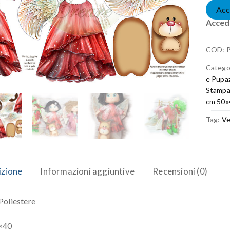
Acc
Accedi
COD:
Catego
e Pupaz
Stampa
cm 50x
Tag:
Ve
izione
Informazioni aggiuntive
Recensioni (0)
oliestere
×40