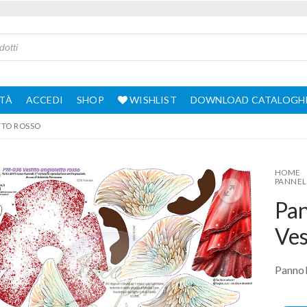
TÀ
ACCEDI
SHOP
WISHLIST
DOWNLOAD CATALOGH
TTO ROSSO
HOME
PANNEL
Pa
Ves
Pannol