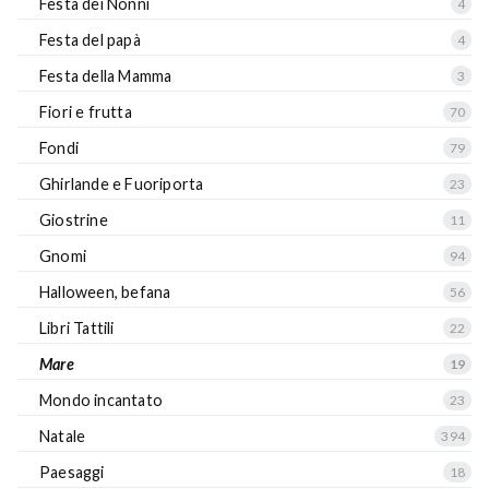
Festa dei Nonni
4
Festa del papà
4
Festa della Mamma
3
Fiori e frutta
70
Fondi
79
Ghirlande e Fuoriporta
23
Giostrine
11
Gnomi
94
Halloween, befana
56
Libri Tattili
22
Mare
19
Mondo incantato
23
Natale
394
Paesaggi
18