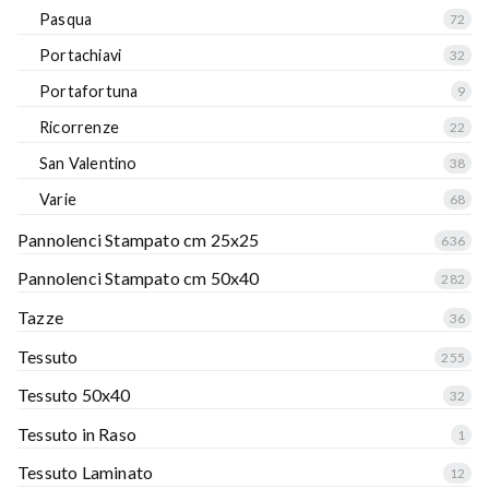
Pasqua
72
Portachiavi
32
Portafortuna
9
Ricorrenze
22
San Valentino
38
Varie
68
Pannolenci Stampato cm 25x25
636
Pannolenci Stampato cm 50x40
282
Tazze
36
Tessuto
255
Tessuto 50x40
32
Tessuto in Raso
1
Tessuto Laminato
12