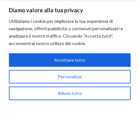
Diamo valore alla tua privacy
Utilizziamo i cookie per migliorare la tua esperienza di
navigazione, offrirti pubblicità o contenuti personalizzati e
BENVENUTI NEL PORTALE RIVENDITORI
analizzare il nostro traffico. Cliccando “Accetta tutti”,
acconsenti al nostro utilizzo dei cookie.
Accettare tutto
via Acqua delle Noci 12
83024 Monteforte Irpino (AV)
Personalizza
(+39) 081-7777233
WhatsApp
Rifiuta tutto
info@ideepercreare.it
LINK UTILI
Privacy