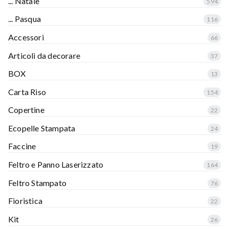
... Natale
594
... Pasqua
116
Accessori
66
Articoli da decorare
37
BOX
13
Carta Riso
154
Copertine
22
Ecopelle Stampata
24
Faccine
19
Feltro e Panno Laserizzato
164
Feltro Stampato
76
Fioristica
22
Kit
26