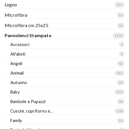
Legno
257
Microfibra
51
Microfibra cm 25x25
18
Pannolenci Stampato
1112
Accessori
1
Alfabeti
6
Angeli
42
Animali
161
Autunno
20
Baby
111
Bambole e Pupazzi
44
Cuscini, copriforno e...
118
Family
11