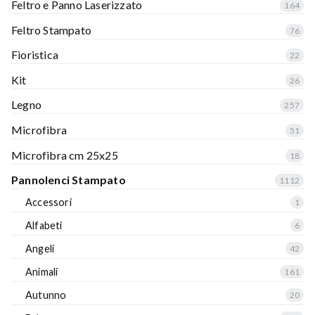
Feltro e Panno Laserizzato
164
Feltro Stampato
76
Fioristica
22
Kit
26
Legno
257
Microfibra
51
Microfibra cm 25x25
18
Pannolenci Stampato
1112
Accessori
1
Alfabeti
6
Angeli
42
Animali
161
Autunno
20