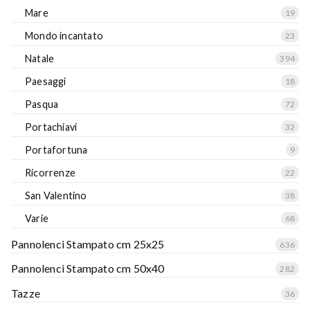
Mare
19
Mondo incantato
23
Natale
394
Paesaggi
18
Pasqua
72
Portachiavi
32
Portafortuna
9
Ricorrenze
22
San Valentino
38
Varie
68
Pannolenci Stampato cm 25x25
636
Pannolenci Stampato cm 50x40
282
Tazze
36