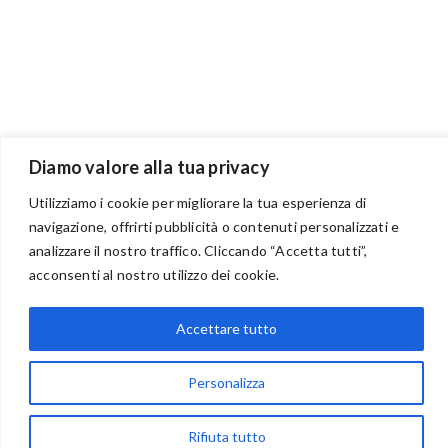
Diamo valore alla tua privacy
Utilizziamo i cookie per migliorare la tua esperienza di
navigazione, offrirti pubblicità o contenuti personalizzati e
BENVENUTI NEL PORTALE RIVENDITORI
analizzare il nostro traffico. Cliccando “Accetta tutti”,
acconsenti al nostro utilizzo dei cookie.
Accettare tutto
via Acqua delle Noci 12
83024 Monteforte Irpino (AV)
Personalizza
(+39) 081-7777233
WhatsApp
Rifiuta tutto