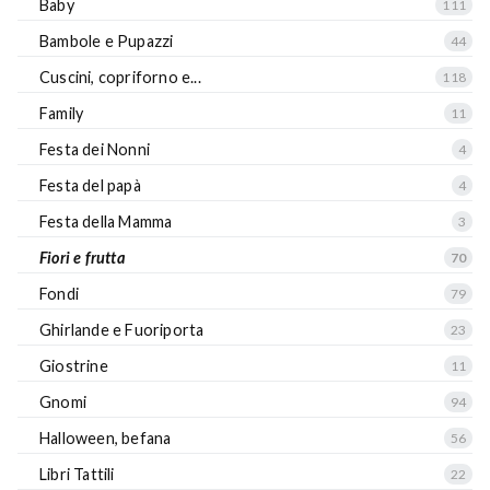
Baby
111
Bambole e Pupazzi
44
Cuscini, copriforno e...
118
Family
11
Festa dei Nonni
4
Festa del papà
4
Festa della Mamma
3
Fiori e frutta
70
Fondi
79
Ghirlande e Fuoriporta
23
Giostrine
11
Gnomi
94
Halloween, befana
56
Libri Tattili
22