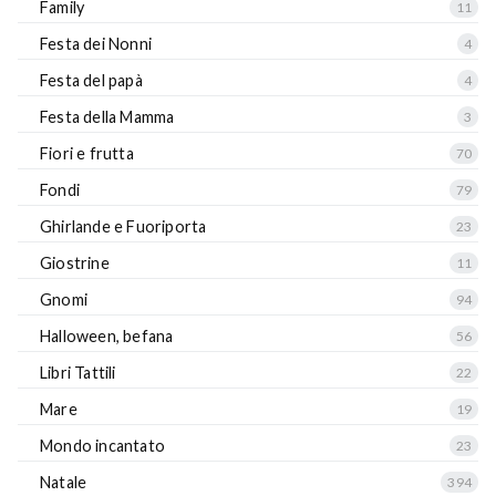
Family
11
Festa dei Nonni
4
Festa del papà
4
Festa della Mamma
3
Fiori e frutta
70
Fondi
79
Ghirlande e Fuoriporta
23
Giostrine
11
Gnomi
94
Halloween, befana
56
Libri Tattili
22
Mare
19
Mondo incantato
23
Natale
394