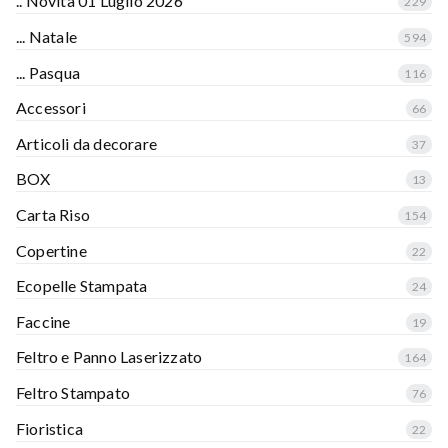
.. Novità 01 Luglio 2026
229
... Natale
594
... Pasqua
116
Accessori
66
Articoli da decorare
37
BOX
13
Carta Riso
154
Copertine
22
Ecopelle Stampata
24
Faccine
19
Feltro e Panno Laserizzato
164
Feltro Stampato
76
Fioristica
22