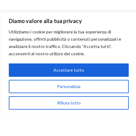
Diamo valore alla tua privacy
Utilizziamo i cookie per migliorare la tua esperienza di
navigazione, offrirti pubblicità o contenuti personalizzati e
BENVENUTI NEL PORTALE RIVENDITORI
analizzare il nostro traffico. Cliccando “Accetta tutti”,
acconsenti al nostro utilizzo dei cookie.
Accettare tutto
via Acqua delle Noci 12
83024 Monteforte Irpino (AV)
Personalizza
(+39) 081-7777233
WhatsApp
Rifiuta tutto
info@ideepercreare.it
LINK UTILI