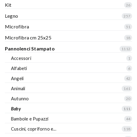
Kit
26
Legno
257
Microfibra
51
Microfibra cm 25x25
18
Pannolenci Stampato
1112
Accessori
1
Alfabeti
6
Angeli
42
Animali
161
Autunno
20
Baby
111
Bambole e Pupazzi
44
Cuscini, copriforno e...
118