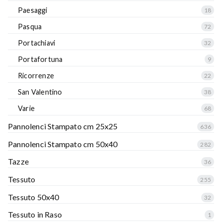
Paesaggi
18
Pasqua
72
Portachiavi
32
Portafortuna
9
Ricorrenze
22
San Valentino
38
Varie
68
Pannolenci Stampato cm 25x25
636
Pannolenci Stampato cm 50x40
282
Tazze
36
Tessuto
255
Tessuto 50x40
32
Tessuto in Raso
1