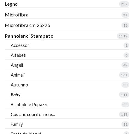
Legno
257
Microfibra
51
Microfibra cm 25x25
18
Pannolenci Stampato
1112
Accessori
1
Alfabeti
6
Angeli
42
Animali
161
Autunno
20
Baby
111
Bambole e Pupazzi
44
Cuscini, copriforno e...
118
Family
11