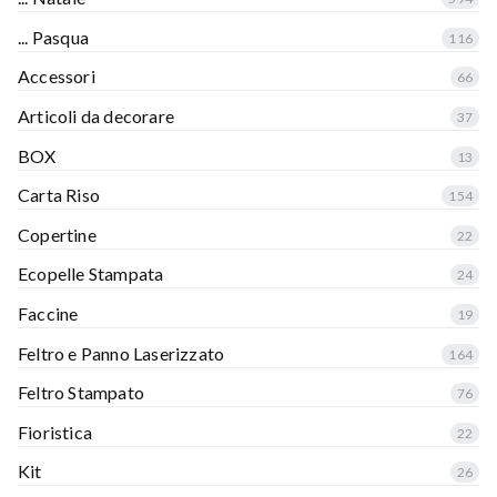
... Pasqua
116
Accessori
66
Articoli da decorare
37
BOX
13
Carta Riso
154
Copertine
22
Ecopelle Stampata
24
Faccine
19
Feltro e Panno Laserizzato
164
Feltro Stampato
76
Fioristica
22
Kit
26