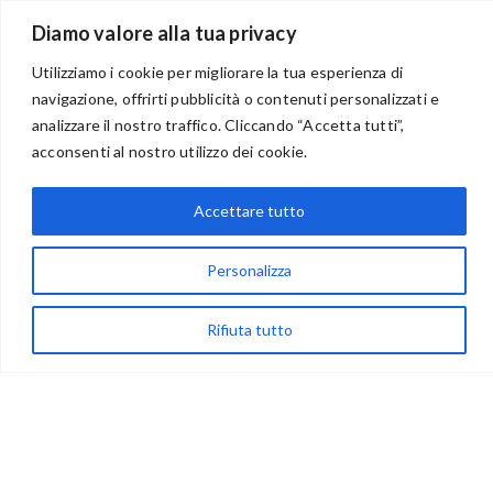
Diamo valore alla tua privacy
Utilizziamo i cookie per migliorare la tua esperienza di
navigazione, offrirti pubblicità o contenuti personalizzati e
BENVENUTI NEL PORTALE RIVENDITORI
analizzare il nostro traffico. Cliccando “Accetta tutti”,
acconsenti al nostro utilizzo dei cookie.
Accettare tutto
via Acqua delle Noci 12
83024 Monteforte Irpino (AV)
Personalizza
(+39) 081-7777233
WhatsApp
Rifiuta tutto
info@ideepercreare.it
LINK UTILI
Privacy