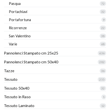
Pasqua
72
Portachiavi
32
Portafortuna
9
Ricorrenze
22
San Valentino
38
Varie
68
Pannolenci Stampato cm 25x25
636
Pannolenci Stampato cm 50x40
282
Tazze
36
Tessuto
255
Tessuto 50x40
32
Tessuto in Raso
1
Tessuto Laminato
12