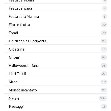
Festa dei Nonni
4
Festa del papà
4
Festa della Mamma
3
Fiori e frutta
70
Fondi
79
Ghirlande e Fuoriporta
23
Giostrine
11
Gnomi
94
Halloween, befana
56
Libri Tattili
22
Mare
19
Mondo incantato
23
Natale
394
Paesaggi
18