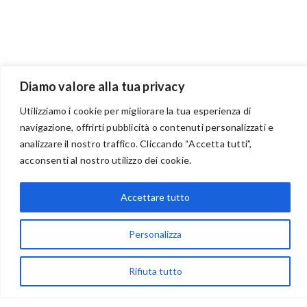
Diamo valore alla tua privacy
Utilizziamo i cookie per migliorare la tua esperienza di
navigazione, offrirti pubblicità o contenuti personalizzati e
BENVENUTI NEL PORTALE RIVENDITORI
analizzare il nostro traffico. Cliccando “Accetta tutti”,
acconsenti al nostro utilizzo dei cookie.
Accettare tutto
via Acqua delle Noci 12
83024 Monteforte Irpino (AV)
Personalizza
(+39) 081-7777233
WhatsApp
Rifiuta tutto
info@ideepercreare.it