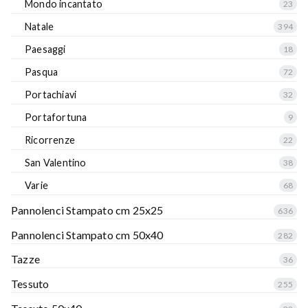
Mondo incantato
23
Natale
394
Paesaggi
18
Pasqua
72
Portachiavi
32
Portafortuna
9
Ricorrenze
22
San Valentino
38
Varie
68
Pannolenci Stampato cm 25x25
636
Pannolenci Stampato cm 50x40
282
Tazze
36
Tessuto
255