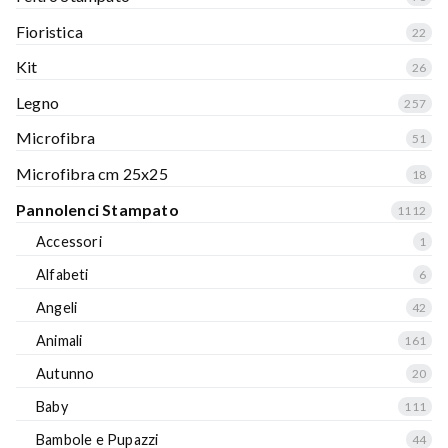
Fioristica
22
Kit
26
Legno
257
Microfibra
51
Microfibra cm 25x25
18
Pannolenci Stampato
1112
Accessori
1
Alfabeti
6
Angeli
42
Animali
161
Autunno
20
Baby
111
Bambole e Pupazzi
44