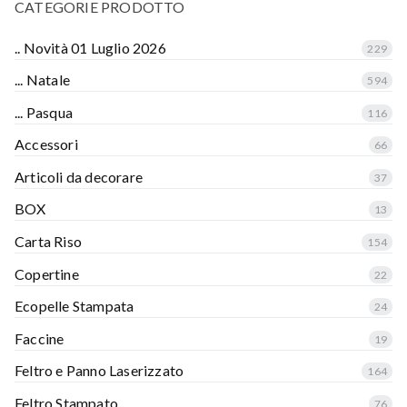
CATEGORIE PRODOTTO
.. Novità 01 Luglio 2026
229
... Natale
594
... Pasqua
116
Accessori
66
Articoli da decorare
37
BOX
13
Carta Riso
154
Copertine
22
Ecopelle Stampata
24
Faccine
19
Feltro e Panno Laserizzato
164
Feltro Stampato
76