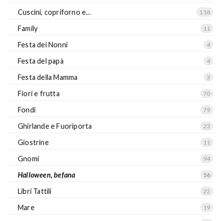
Cuscini, copriforno e...
118
Family
11
Festa dei Nonni
4
Festa del papà
4
Festa della Mamma
3
Fiori e frutta
70
Fondi
79
Ghirlande e Fuoriporta
23
Giostrine
11
Gnomi
94
Halloween, befana
56
Libri Tattili
22
Mare
19