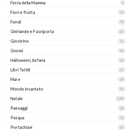
Festa della Mamma
3
Fiori e frutta
70
Fondi
79
Ghirlande e Fuoriporta
23
Giostrine
11
Gnomi
94
Halloween, befana
56
Libri Tattili
22
Mare
19
Mondo incantato
23
Natale
394
Paesaggi
18
Pasqua
72
Portachiavi
32