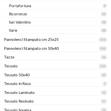
Portafortuna
9
Ricorrenze
22
San Valentino
38
Varie
68
Pannolenci Stampato cm 25x25
636
Pannolenci Stampato cm 50x40
282
Tazze
36
Tessuto
255
Tessuto 50x40
32
Tessuto in Raso
1
Tessuto Laminato
12
Tessuto Resinato
27
Tessuto Spugna
20