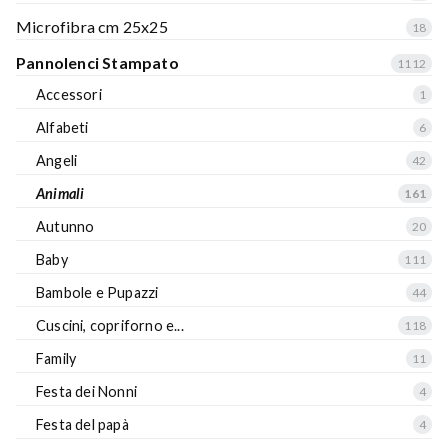
Microfibra cm 25x25
18
Pannolenci Stampato
1112
Accessori
1
Alfabeti
6
Angeli
42
Animali
161
Autunno
20
Baby
111
Bambole e Pupazzi
44
Cuscini, copriforno e...
118
Family
11
Festa dei Nonni
4
Festa del papà
4