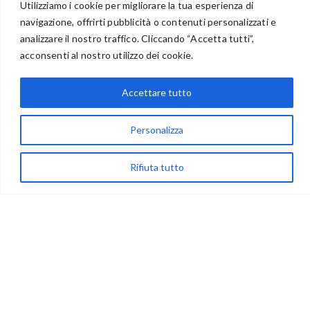
Utilizziamo i cookie per migliorare la tua esperienza di
navigazione, offrirti pubblicità o contenuti personalizzati e
BENVENUTI NEL PORTALE RIVENDITORI
analizzare il nostro traffico. Cliccando “Accetta tutti”,
acconsenti al nostro utilizzo dei cookie.
Accettare tutto
via Acqua delle Noci 12
83024 Monteforte Irpino (AV)
Personalizza
(+39) 081-7777233
WhatsApp
Rifiuta tutto
info@ideepercreare.it
LINK UTILI
Privacy
Chi Siamo
Rivenditori