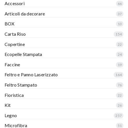
Accessori
66
Articoli da decorare
37
BOX
13
Carta Riso
154
Copertine
22
Ecopelle Stampata
24
Faccine
19
Feltro e Panno Laserizzato
164
Feltro Stampato
76
Fioristica
22
Kit
26
Legno
257
Microfibra
51