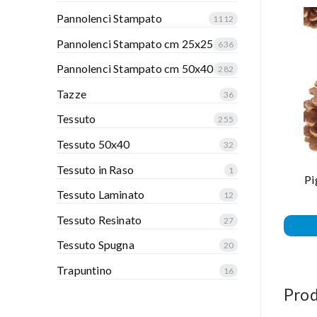
Pannolenci Stampato
1112
Pannolenci Stampato cm 25x25
636
Pannolenci Stampato cm 50x40
282
Tazze
36
Tessuto
255
Tessuto 50x40
32
Tessuto in Raso
1
Pi
Tessuto Laminato
12
Tessuto Resinato
27
Tessuto Spugna
20
Trapuntino
16
Prod