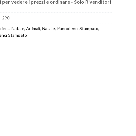
 per vedere i prezzi e ordinare - Solo Rivenditori
P-290
rie:
... Natale
,
Animali
,
Natale
,
Pannolenci Stampato
,
enci Stampato