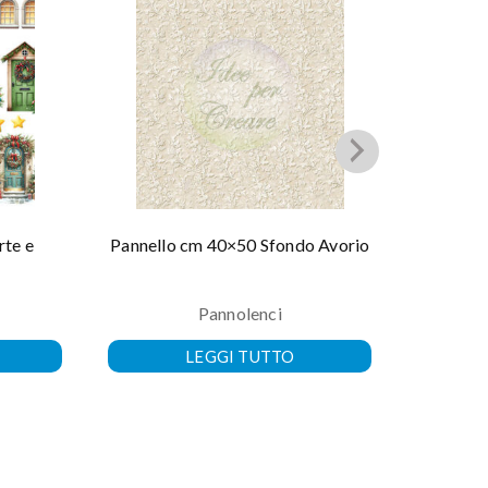
rte e
Pannello cm 40×50 Sfondo Avorio
Pannel
p
Pannolenci
LEGGI TUTTO