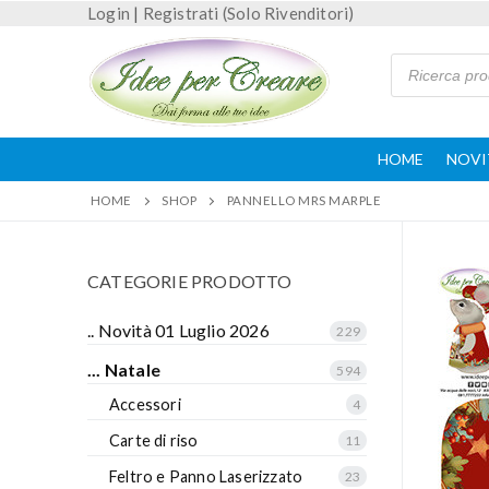
Login
|
Registrati (Solo Rivenditori)
HOME
NOVI
HOME
SHOP
PANNELLO MRS MARPLE
CATEGORIE PRODOTTO
.. Novità 01 Luglio 2026
229
... Natale
594
Accessori
4
Carte di riso
11
Feltro e Panno Laserizzato
23