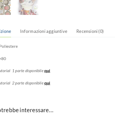
izione
Informazioni aggiuntive
Recensioni (0)
oliestere
×80
torial 1 parte disponibile
qui
torial 2 parte disponibile
qui
otrebbe interessare…