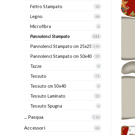
Feltro Stampato
18
Legno
44
Microfibra
6
Pannolenci Stampato
381
Pannolenci Stampato cm 25x25
143
Pannolenci Stampato cm 50x40
93
Tazze
9
Tessuto
71
Tessuto cm 50x40
6
Tessuto Laminato
13
Tessuto Spugna
6
... Pasqua
116
Accessori
66