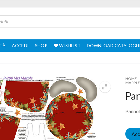
TÀ
ACCEDI
SHOP
WISHLIST
DOWNLOAD CATALOGH
HOME
MARPL
Pan
Pannol
Acc