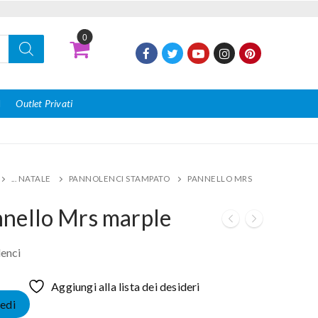
0
I
Outlet Privati
... NATALE
PANNOLENCI STAMPATO
PANNELLO MRS
E
nello Mrs marple
enci
Aggiungi alla lista dei desideri
edi