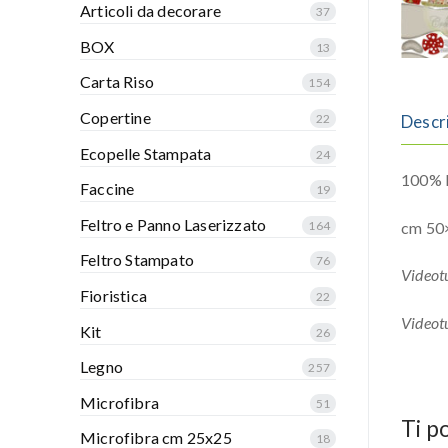
Articoli da decorare
37
BOX
13
Carta Riso
154
Copertine
22
Descr
Ecopelle Stampata
24
100% P
Faccine
19
Feltro e Panno Laserizzato
164
cm 50
Feltro Stampato
76
Videotu
Fioristica
22
Videotu
Kit
26
Legno
257
Microfibra
51
Ti p
Microfibra cm 25x25
18