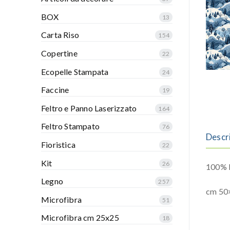
BOX
13
Carta Riso
154
Copertine
22
Ecopelle Stampata
24
Faccine
19
Feltro e Panno Laserizzato
164
Feltro Stampato
76
Descr
Fioristica
22
Kit
26
100% P
Legno
257
cm 50
Microfibra
51
Microfibra cm 25x25
18