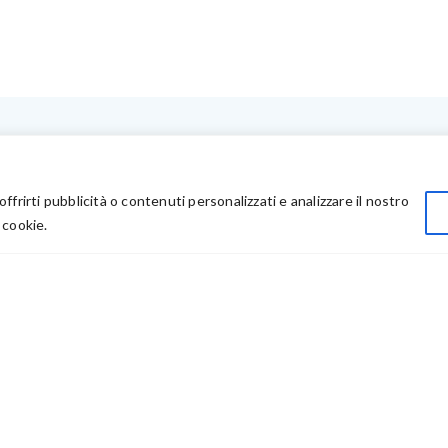
LINK UTILI
Privacy
offrirti pubblicità o contenuti personalizzati e analizzare il nostro
Chi Siamo
 cookie.
Rivenditori