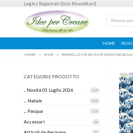
Login
|
Registrati (Solo Rivenditori)
HOME
NOVI
HOME
SHOP
PANNELLO CM 40×50 SFONDO PAESAGGI
CATEGORIE PRODOTTO
.. Novità 01 Luglio 2026
229
... Natale
594
... Pasqua
116
Accessori
66
Articoli da decorare
37