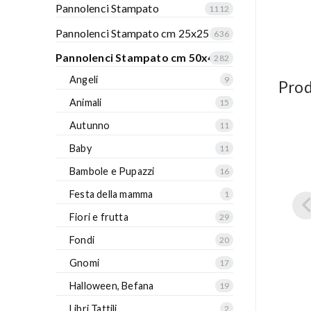
Pannolenci Stampato
1112
Pannolenci Stampato cm 25x25
636
Pannolenci Stampato cm 50x40
282
Angeli
9
Prod
Animali
15
Autunno
11
Baby
11
Bambole e Pupazzi
16
Festa della mamma
1
Fiori e frutta
29
Fondi
20
Gnomi
17
Halloween, Befana
19
Libri Tattili
2