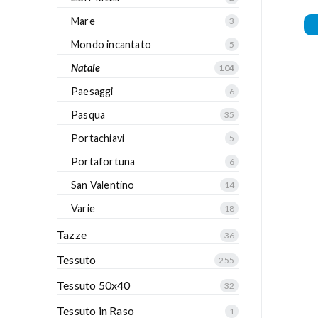
Mare
3
Mondo incantato
5
Natale
104
Paesaggi
6
Pasqua
35
Portachiavi
5
Portafortuna
6
San Valentino
14
Varie
18
Tazze
36
Tessuto
255
Tessuto 50x40
32
Tessuto in Raso
1