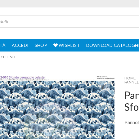
TÀ
ACCEDI
SHOP
WISHLIST
DOWNLOAD CATALOGH
 CELESTE
HOME
PANNEL
Pa
Sfo
Pannol