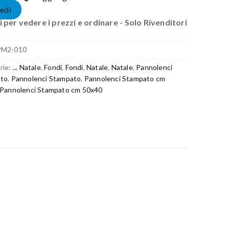
edi
 per vedere i prezzi e ordinare - Solo Rivenditori
PM2-010
rie:
... Natale
,
Fondi
,
Fondi
,
Natale
,
Natale
,
Pannolenci
to
,
Pannolenci Stampato
,
Pannolenci Stampato cm
Pannolenci Stampato cm 50x40