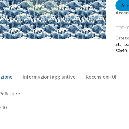
Acc
Accedi
COD:
Catego
Stampa
50x40
,
izione
Informazioni aggiuntive
Recensioni (0)
oliestere
×40