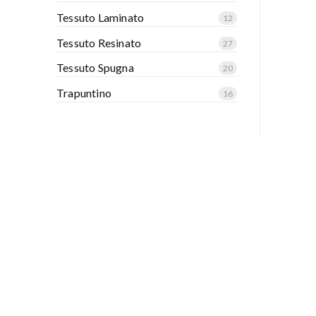
Tessuto Laminato
12
Tessuto Resinato
27
Tessuto Spugna
20
Trapuntino
16