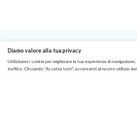
BENVENUTI NEL PORTALE RIVENDITORI
Diamo valore alla tua privacy
Utilizziamo i cookie per migliorare la tua esperienza di navigazione, 
traffico. Cliccando “Accetta tutti”, acconsenti al nostro utilizzo dei
via Acqua delle Noci 12
83024 Monteforte Irpino (AV)
(+39) 081-7777233
WhatsApp
info@ideepercreare.it