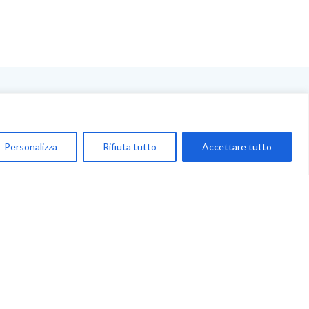
NEGOZIO
My Account
Personalizza
Rifiuta tutto
Accettare tutto
Carrello
Newsletter
Accettazione
Privacy