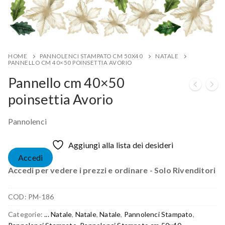
HOME
PANNOLENCI STAMPATO CM 50X40
NATALE
PANNELLO CM 40×50 POINSETTIA AVORIO
Pannello cm 40×50
poinsettia Avorio
Pannolenci
Aggiungi alla lista dei desideri
Accedi
Accedi per vedere i prezzi e ordinare - Solo Rivenditori
COD:
PM-186
Categorie:
... Natale
,
Natale
,
Natale
,
Pannolenci Stampato
,