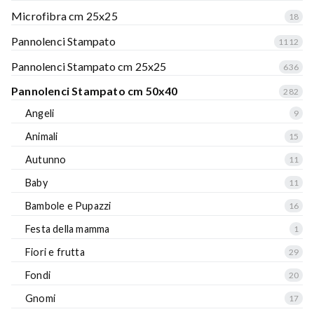
Microfibra cm 25x25
18
Pannolenci Stampato
1112
Pannolenci Stampato cm 25x25
636
Pannolenci Stampato cm 50x40
282
Angeli
9
Animali
15
Autunno
11
Baby
11
Bambole e Pupazzi
16
Festa della mamma
1
Fiori e frutta
29
Fondi
20
Gnomi
17