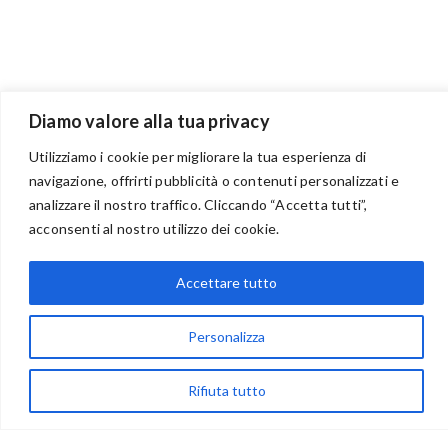
Diamo valore alla tua privacy
Utilizziamo i cookie per migliorare la tua esperienza di
navigazione, offrirti pubblicità o contenuti personalizzati e
BENVENUTI NEL PORTALE RIVENDITORI
analizzare il nostro traffico. Cliccando “Accetta tutti”,
acconsenti al nostro utilizzo dei cookie.
Accettare tutto
via Acqua delle Noci 12
83024 Monteforte Irpino (AV)
Personalizza
(+39) 081-7777233
WhatsApp
Rifiuta tutto
info@ideepercreare.it