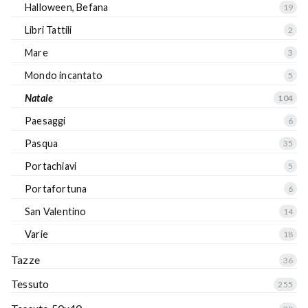
Halloween, Befana
19
Libri Tattili
2
Mare
3
Mondo incantato
5
Natale
104
Paesaggi
6
Pasqua
35
Portachiavi
5
Portafortuna
6
San Valentino
14
Varie
18
Tazze
36
Tessuto
255