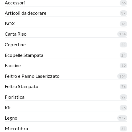
Accessori
66
Articoli da decorare
37
BOX
13
Carta Riso
154
Copertine
22
Ecopelle Stampata
24
Faccine
19
Feltro e Panno Laserizzato
164
Feltro Stampato
76
Fioristica
22
Kit
26
Legno
257
Microfibra
51