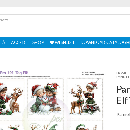
TÀ
ACCEDI
SHOP
WISHLIST
DOWNLOAD CATALOGH
HOME
PANNEL
Pan
Elf
Pannol