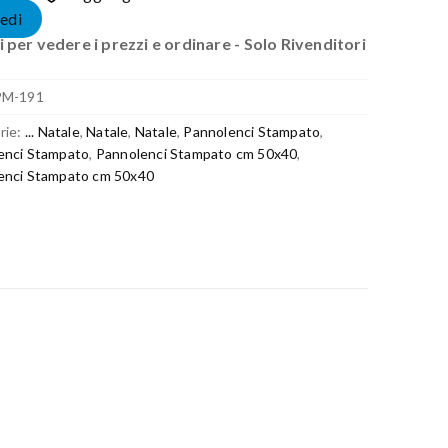
edi
 per vedere i prezzi e ordinare - Solo Rivenditori
PM-191
rie:
... Natale
,
Natale
,
Natale
,
Pannolenci Stampato
,
enci Stampato
,
Pannolenci Stampato cm 50x40
,
enci Stampato cm 50x40