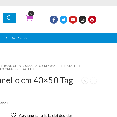
0
I
Outlet Privati
PANNOLENCI STAMPATO CM 50X40
NATALE
LO CM 40×50 TAG ELFI
nello cm 40×50 Tag
i
enci
Aggiungi alla lista dei desideri