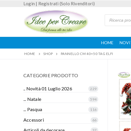
Login
|
Registrati (Solo Rivenditori)
HOME
NOVI
HOME
SHOP
PANNELLO CM 40×50 TAG ELFI
CATEGORIE PRODOTTO
.. Novità 01 Luglio 2026
229
... Natale
594
... Pasqua
116
Accessori
66
Articoli da decorare
37