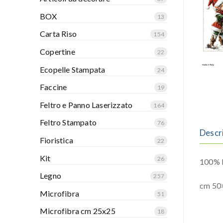
BOX
13
Carta Riso
154
Copertine
22
Ecopelle Stampata
24
Faccine
19
Feltro e Panno Laserizzato
164
Feltro Stampato
76
Descr
Fioristica
22
Kit
26
100% P
Legno
257
cm 50
Microfibra
51
Microfibra cm 25x25
18