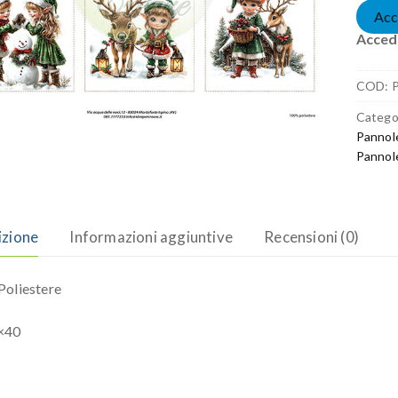
Acc
Accedi
COD:
Catego
Pannol
Pannol
izione
Informazioni aggiuntive
Recensioni (0)
oliestere
×40