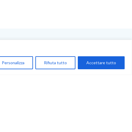
NEGOZIO
My Account
Personalizza
Rifiuta tutto
Accettare tutto
Carrello
Newsletter
Accettazione
Privacy