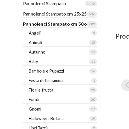
Pannolenci Stampato
1112
Pannolenci Stampato cm 25x25
636
Pannolenci Stampato cm 50x40
282
Angeli
9
Prod
Animali
15
Autunno
11
Baby
11
Bambole e Pupazzi
16
Festa della mamma
1
Fiori e frutta
29
Fondi
20
Gnomi
17
Halloween, Befana
19
Libri Tattili
2