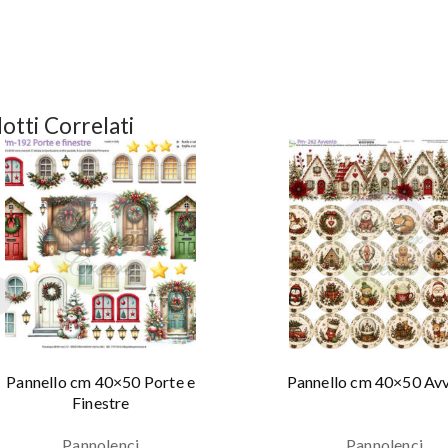
otti Correlati
Pannello cm 40×50 Porte e
Pannello cm 40×50 Av
Finestre
Pannolenci
Pannolenci