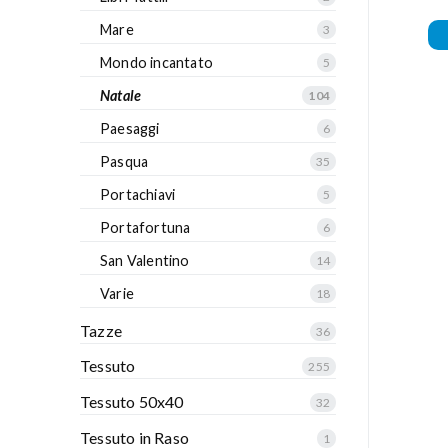
Mare
3
Mondo incantato
5
Natale
104
Paesaggi
6
Pasqua
35
Portachiavi
5
Portafortuna
6
San Valentino
14
Varie
18
Tazze
36
Tessuto
255
Tessuto 50x40
32
Tessuto in Raso
1