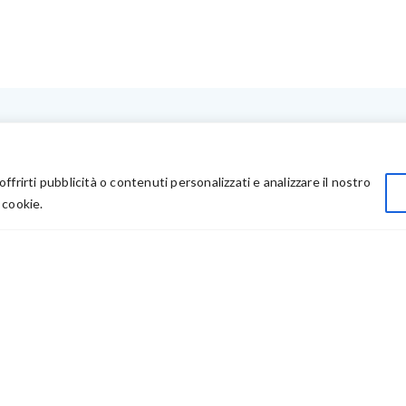
LINK UTILI
Privacy
offrirti pubblicità o contenuti personalizzati e analizzare il nostro
Chi Siamo
 cookie.
Rivenditori