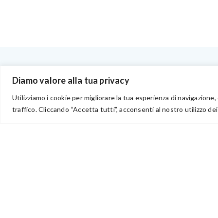
BENVENUTI NEL PORTALE RIVENDITORI
Diamo valore alla tua privacy
Utilizziamo i cookie per migliorare la tua esperienza di navigazione, 
traffico. Cliccando “Accetta tutti”, acconsenti al nostro utilizzo dei
via Acqua delle Noci 12
83024 Monteforte Irpino (AV)
(+39) 081-7777233
WhatsApp
info@ideepercreare.it