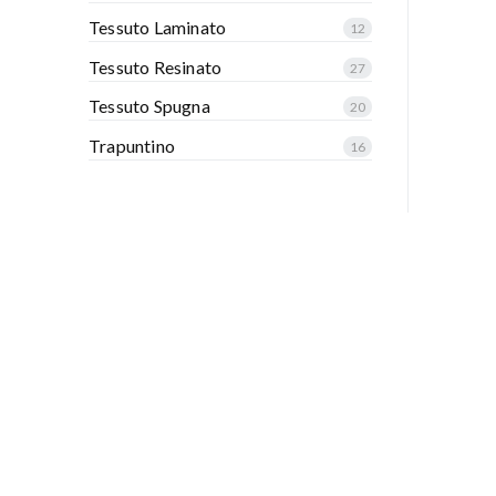
Tessuto Laminato
12
Tessuto Resinato
27
Tessuto Spugna
20
Trapuntino
16