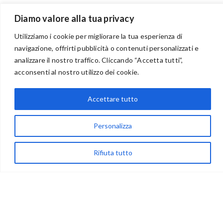
Diamo valore alla tua privacy
Utilizziamo i cookie per migliorare la tua esperienza di
navigazione, offrirti pubblicità o contenuti personalizzati e
analizzare il nostro traffico. Cliccando “Accetta tutti”,
BENVENUTI NEL PORTALE RIVENDITORI
acconsenti al nostro utilizzo dei cookie.
Accettare tutto
via Acqua delle Noci 12
Personalizza
83024 Monteforte Irpino (AV)
(+39) 081-7777233
Rifiuta tutto
WhatsApp
info@ideepercreare.it
LINK UTILI