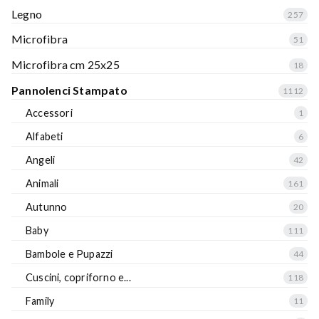
Legno
257
Microfibra
51
Microfibra cm 25x25
18
Pannolenci Stampato
1112
Accessori
1
Alfabeti
6
Angeli
42
Animali
161
Autunno
20
Baby
111
Bambole e Pupazzi
44
Cuscini, copriforno e...
118
Family
11