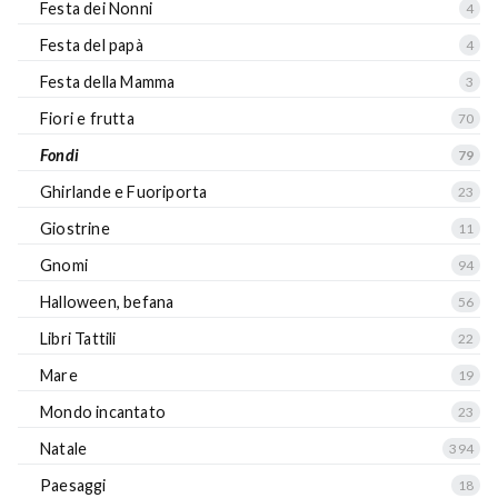
Festa dei Nonni
4
Festa del papà
4
Festa della Mamma
3
Fiori e frutta
70
Fondi
79
Ghirlande e Fuoriporta
23
Giostrine
11
Gnomi
94
Halloween, befana
56
Libri Tattili
22
Mare
19
Mondo incantato
23
Natale
394
Paesaggi
18