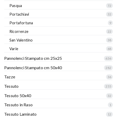
Pasqua
72
Portachiavi
32
Portafortuna
9
Ricorrenze
22
San Valentino
38
Varie
68
Pannolenci Stampato cm 25x25
636
Pannolenci Stampato cm 50x40
282
Tazze
36
Tessuto
255
Tessuto 50x40
32
Tessuto in Raso
1
Tessuto Laminato
12