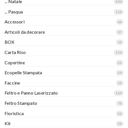
... Natale
594
... Pasqua
116
Accessori
66
Articoli da decorare
37
BOX
13
Carta Riso
154
Copertine
22
Ecopelle Stampata
24
Faccine
19
Feltro e Panno Laserizzato
164
Feltro Stampato
76
Fioristica
22
Kit
26