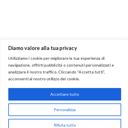
Diamo valore alla tua privacy
Utilizziamo i cookie per migliorare la tua esperienza di
navigazione, offrirti pubblicità o contenuti personalizzati e
analizzare il nostro traffico. Cliccando “Accetta tutti”,
acconsenti al nostro utilizzo dei cookie.
BENVENUTI NEL PORTALE RIVENDITORI
Accettare tutto
via Acqua delle Noci 12
Personalizza
83024 Monteforte Irpino (AV)
(+39) 081-7777233
Rifiuta tutto