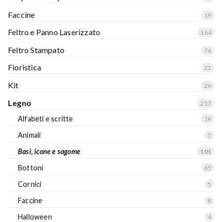
Faccine
19
Feltro e Panno Laserizzato
164
Feltro Stampato
76
Fioristica
22
Kit
26
Legno
257
Alfabeti e scritte
16
Animali
5
Basi, icone e sagome
101
Bottoni
65
Cornici
5
Faccine
8
Halloween
4