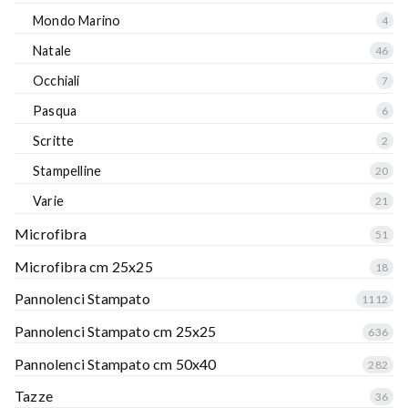
Mondo Marino
4
Natale
46
Occhiali
7
Pasqua
6
Scritte
2
Stampelline
20
Varie
21
Microfibra
51
Microfibra cm 25x25
18
Pannolenci Stampato
1112
Pannolenci Stampato cm 25x25
636
Pannolenci Stampato cm 50x40
282
Tazze
36