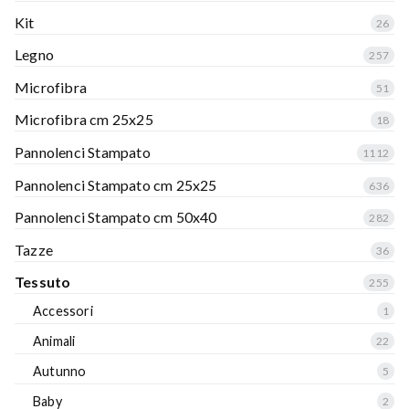
Kit
26
Legno
257
Microfibra
51
Microfibra cm 25x25
18
Pannolenci Stampato
1112
Pannolenci Stampato cm 25x25
636
Pannolenci Stampato cm 50x40
282
Tazze
36
Tessuto
255
Accessori
1
Animali
22
Autunno
5
Baby
2