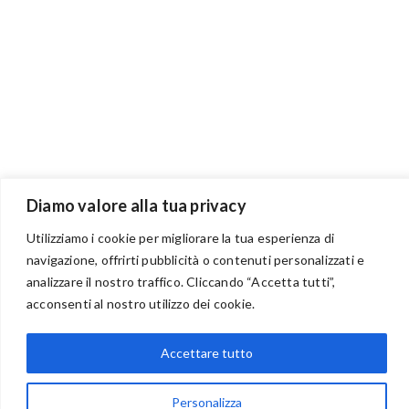
Diamo valore alla tua privacy
Utilizziamo i cookie per migliorare la tua esperienza di
navigazione, offrirti pubblicità o contenuti personalizzati e
analizzare il nostro traffico. Cliccando “Accetta tutti”,
BENVENUTI NEL PORTALE RIVENDITORI
acconsenti al nostro utilizzo dei cookie.
Accettare tutto
via Acqua delle Noci 12
83024 Monteforte Irpino (AV)
Personalizza