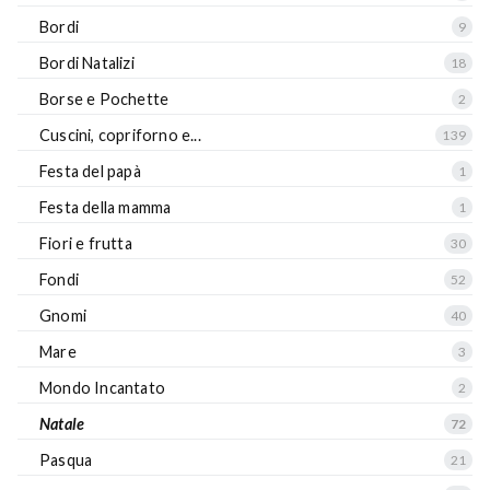
Bordi
9
Bordi Natalizi
18
Borse e Pochette
2
Cuscini, copriforno e...
139
Festa del papà
1
Festa della mamma
1
Fiori e frutta
30
Fondi
52
Gnomi
40
Mare
3
Mondo Incantato
2
Natale
72
Pasqua
21