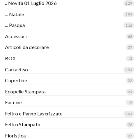
.. Novità 01 Luglio 2026
229
... Natale
594
... Pasqua
116
Accessori
66
Articoli da decorare
37
BOX
13
Carta Riso
154
Copertine
22
Ecopelle Stampata
24
Faccine
19
Feltro e Panno Laserizzato
164
Feltro Stampato
76
Fioristica
22