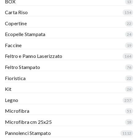
BOX
13
Carta Riso
154
Copertine
22
Ecopelle Stampata
24
Faccine
19
Feltro e Panno Laserizzato
164
Feltro Stampato
76
Fioristica
22
Kit
26
Legno
257
Microfibra
51
Microfibra cm 25x25
18
Pannolenci Stampato
1112