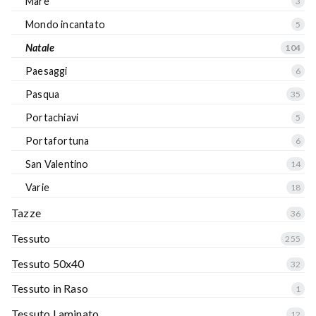
Mare
3
Mondo incantato
5
Natale
104
Paesaggi
6
Pasqua
35
Portachiavi
5
Portafortuna
6
San Valentino
14
Varie
18
Tazze
36
Tessuto
255
Tessuto 50x40
32
Tessuto in Raso
1
Tessuto Laminato
12