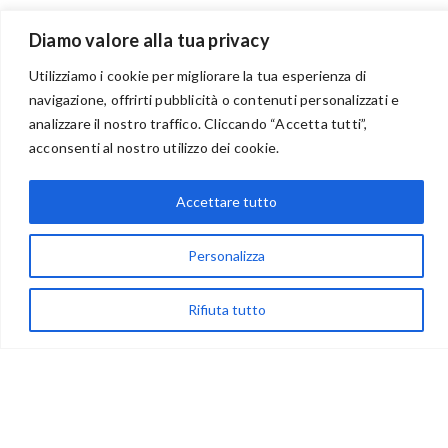
Diamo valore alla tua privacy
Utilizziamo i cookie per migliorare la tua esperienza di
navigazione, offrirti pubblicità o contenuti personalizzati e
analizzare il nostro traffico. Cliccando “Accetta tutti”,
BENVENUTI NEL PORTALE RIVENDITORI
acconsenti al nostro utilizzo dei cookie.
Accettare tutto
via Acqua delle Noci 12
83024 Monteforte Irpino (AV)
Personalizza
(+39) 081-7777233
Rifiuta tutto
WhatsApp
info@ideepercreare.it
LINK UTILI
Privacy