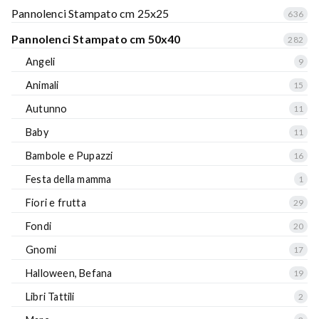
Pannolenci Stampato cm 25x25
636
Pannolenci Stampato cm 50x40
282
Angeli
9
Animali
15
Autunno
11
Baby
11
Bambole e Pupazzi
16
Festa della mamma
1
Fiori e frutta
29
Fondi
20
Gnomi
17
Halloween, Befana
19
Libri Tattili
2