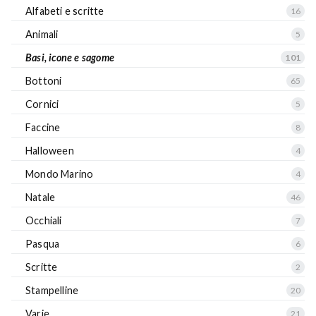
Alfabeti e scritte
16
Animali
5
Basi, icone e sagome
101
Bottoni
65
Cornici
5
Faccine
8
Halloween
4
Mondo Marino
4
Natale
46
Occhiali
7
Pasqua
6
Scritte
2
Stampelline
20
Varie
21