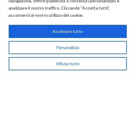
navigazione, offrirti pubblicità o contenuti personalizzati e
analizzare il nostro traffico. Cliccando “Accetta tutti”,
BENVENUTI NEL PORTALE RIVENDITORI
acconsenti al nostro utilizzo dei cookie.
Accettare tutto
via Acqua delle Noci 12
Personalizza
83024 Monteforte Irpino (AV)
(+39) 081-7777233
Rifiuta tutto
WhatsApp
info@ideepercreare.it
LINK UTILI
Privacy
Chi Siamo
Rivenditori