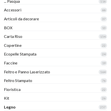
... Pasqua
116
Accessori
66
Articoli da decorare
37
BOX
13
Carta Riso
154
Copertine
22
Ecopelle Stampata
24
Faccine
19
Feltro e Panno Laserizzato
164
Feltro Stampato
76
Fioristica
22
Kit
26
Legno
257