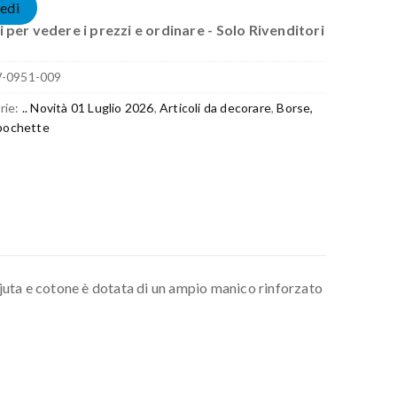
edi
 per vedere i prezzi e ordinare - Solo Rivenditori
V-0951-009
rie:
.. Novità 01 Luglio 2026
,
Articoli da decorare
,
Borse,
 pochette
 juta e cotone è dotata di un ampio manico rinforzato