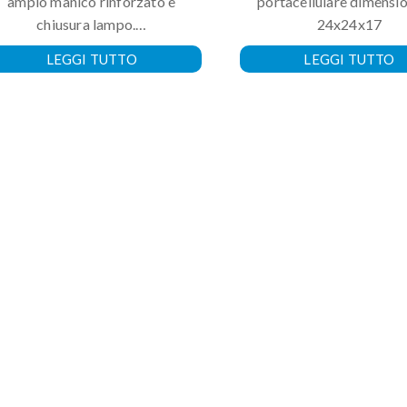
ampio manico rinforzato e
portacellulare dimensi
chiusura lampo.…
24x24x17
LEGGI TUTTO
LEGGI TUTTO