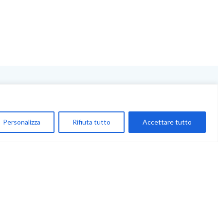
NEGOZIO
My Account
Personalizza
Rifiuta tutto
Accettare tutto
Carrello
Newsletter
Accettazione
Privacy