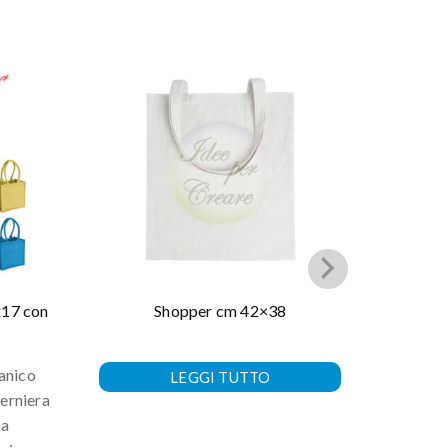
17 con
Shopper cm 42×38
Borsa 
24x24x
manico
LEGGI TUTTO
cerniera
Borsa 
na
rinforza