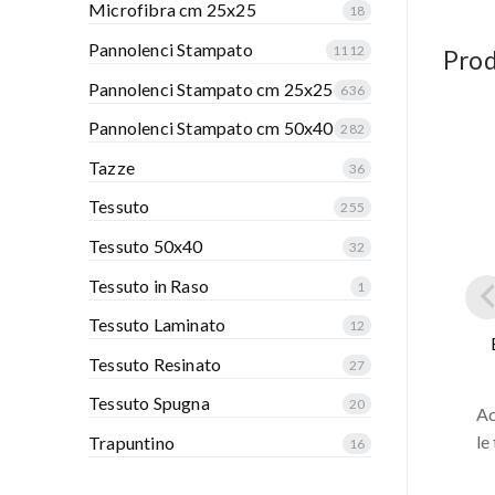
Microfibra cm 25x25
18
Pannolenci Stampato
1112
Prod
Pannolenci Stampato cm 25x25
636
Pannolenci Stampato cm 50x40
282
Tazze
36
Tessuto
255
Tessuto 50x40
32
Tessuto in Raso
1
Tessuto Laminato
12
Tessuto Resinato
27
Tessuto Spugna
20
Ac
le
Trapuntino
16