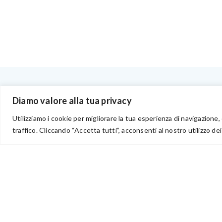
BENVENUTI NEL PORTALE RIVENDITORI
Diamo valore alla tua privacy
Utilizziamo i cookie per migliorare la tua esperienza di navigazione, 
traffico. Cliccando “Accetta tutti”, acconsenti al nostro utilizzo dei
via Acqua delle Noci 12
83024 Monteforte Irpino (AV)
(+39) 081-7777233
WhatsApp
info@ideepercreare.it