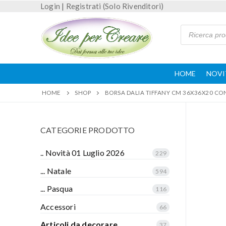
Login
|
Registrati (Solo Rivenditori)
HOME
NOVI
HOME
SHOP
BORSA DALIA TIFFANY CM 36X36X20 CO
CATEGORIE PRODOTTO
.. Novità 01 Luglio 2026
229
... Natale
594
... Pasqua
116
Accessori
66
Articoli da decorare
37