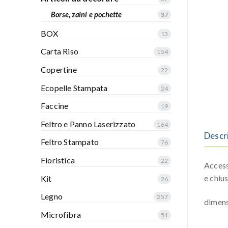
Borse, zaini e pochette
37
BOX
13
Carta Riso
154
Copertine
22
Ecopelle Stampata
24
Faccine
19
Feltro e Panno Laserizzato
164
Descr
Feltro Stampato
76
Fioristica
22
Access
e chiu
Kit
26
Legno
257
dimen
Microfibra
51