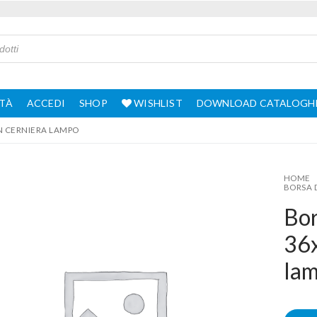
TÀ
ACCEDI
SHOP
WISHLIST
DOWNLOAD CATALOGH
N CERNIERA LAMPO
HOME
BORSA 
Bor
36x
la