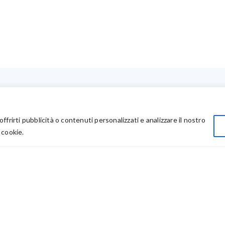
LINK UTILI
Privacy
offrirti pubblicità o contenuti personalizzati e analizzare il nostro
Chi Siamo
 cookie.
Rivenditori