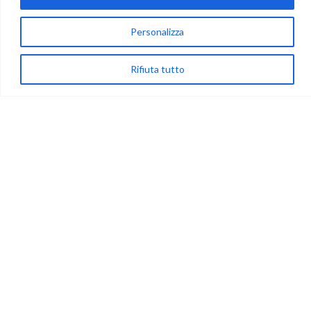
Personalizza
via Acqua delle Noci 12
83024 Monteforte Irpino (AV)
Rifiuta tutto
(+39) 081-7777233
WhatsApp
info@ideepercreare.it
LINK UTILI
Privacy
Chi Siamo
Rivenditori
NEGOZIO
My Account