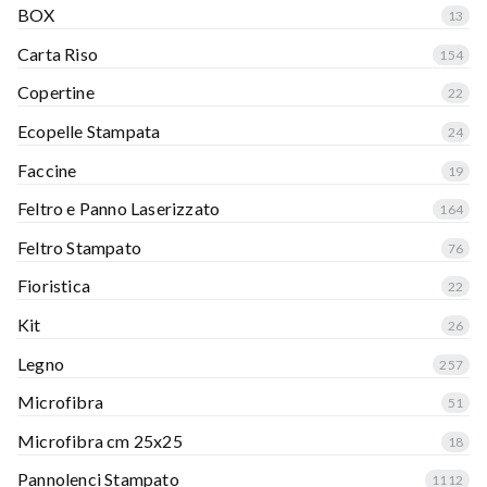
BOX
13
Carta Riso
154
Copertine
22
Ecopelle Stampata
24
Faccine
19
Feltro e Panno Laserizzato
164
Feltro Stampato
76
Fioristica
22
Kit
26
Legno
257
Microfibra
51
Microfibra cm 25x25
18
Pannolenci Stampato
1112