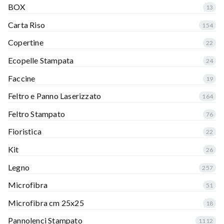
BOX
13
Carta Riso
154
Copertine
22
Ecopelle Stampata
24
Faccine
19
Feltro e Panno Laserizzato
164
Feltro Stampato
76
Fioristica
22
Kit
26
Legno
257
Microfibra
51
Microfibra cm 25x25
18
Pannolenci Stampato
1112