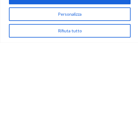
Personalizza
via Acqua delle Noci 12
83024 Monteforte Irpino (AV)
Rifiuta tutto
(+39) 081-7777233
WhatsApp
info@ideepercreare.it
LINK UTILI
Privacy
Chi Siamo
Rivenditori
NEGOZIO
My Account