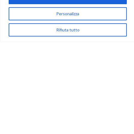
Personalizza
via Acqua delle Noci 12
83024 Monteforte Irpino (AV)
Rifiuta tutto
(+39) 081-7777233
WhatsApp
info@ideepercreare.it
LINK UTILI
Privacy
Chi Siamo
Rivenditori
NEGOZIO
My Account