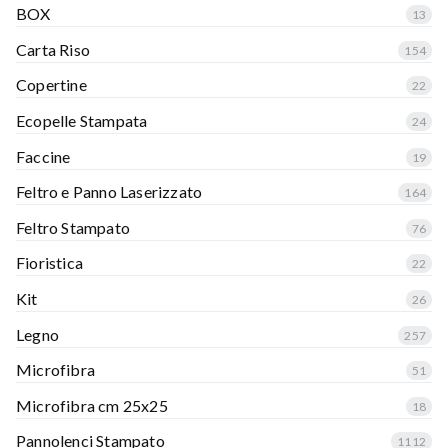
BOX
13
Carta Riso
154
Copertine
22
Ecopelle Stampata
24
Faccine
19
Feltro e Panno Laserizzato
164
Feltro Stampato
76
Fioristica
22
Kit
26
Legno
257
Microfibra
51
Microfibra cm 25x25
18
Pannolenci Stampato
1112