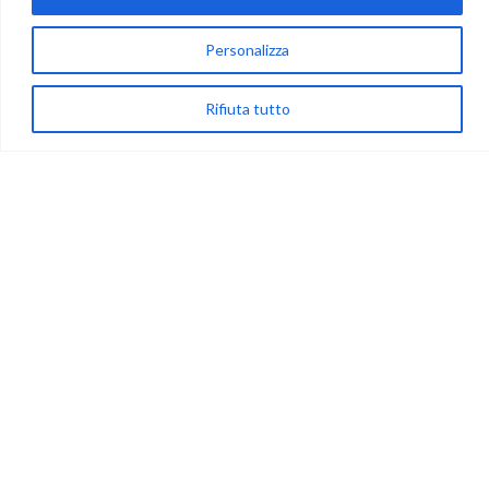
Personalizza
via Acqua delle Noci 12
83024 Monteforte Irpino (AV)
Rifiuta tutto
(+39) 081-7777233
WhatsApp
info@ideepercreare.it
LINK UTILI
Privacy
Chi Siamo
Rivenditori
NEGOZIO
My Account