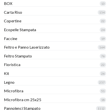
BOX
13
Carta Riso
154
Copertine
22
Ecopelle Stampata
24
Faccine
19
Feltro e Panno Laserizzato
164
Feltro Stampato
76
Fioristica
22
Kit
26
Legno
257
Microfibra
51
Microfibra cm 25x25
18
Pannolenci Stampato
1112