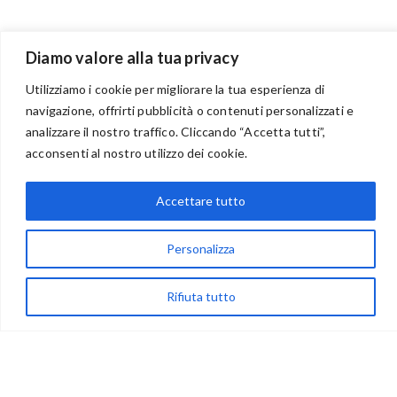
Diamo valore alla tua privacy
Utilizziamo i cookie per migliorare la tua esperienza di
navigazione, offrirti pubblicità o contenuti personalizzati e
BENVENUTI NEL PORTALE RIVENDITORI
analizzare il nostro traffico. Cliccando “Accetta tutti”,
acconsenti al nostro utilizzo dei cookie.
Accettare tutto
via Acqua delle Noci 12
83024 Monteforte Irpino (AV)
Personalizza
(+39) 081-7777233
WhatsApp
Rifiuta tutto
info@ideepercreare.it
LINK UTILI