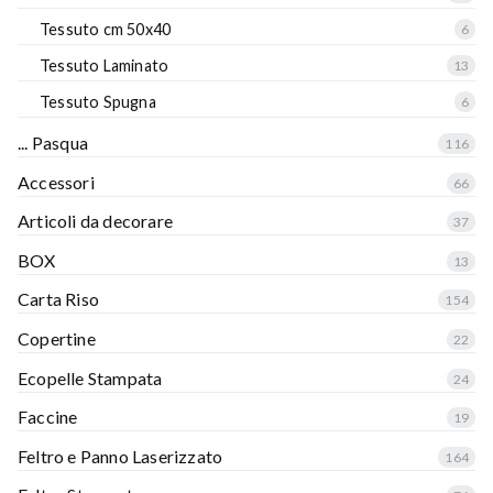
Tessuto cm 50x40
6
Tessuto Laminato
13
Tessuto Spugna
6
... Pasqua
116
Accessori
66
Articoli da decorare
37
BOX
13
Carta Riso
154
Copertine
22
Ecopelle Stampata
24
Faccine
19
Feltro e Panno Laserizzato
164