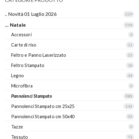
.. Novità 01 Luglio 2026
229
... Natale
594
Accessori
4
Carte di riso
11
Feltro e Panno Laserizzato
23
Feltro Stampato
18
Legno
44
Microfibra
6
Pannolenci Stampato
381
Pannolenci Stampato cm 25x25
143
Pannolenci Stampato cm 50x40
93
Tazze
9
Tessuto
71