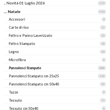
.. Novità 01 Luglio 2026
229
... Natale
594
Accessori
4
Carte di riso
11
Feltro e Panno Laserizzato
23
Feltro Stampato
18
Legno
44
Microfibra
6
Pannolenci Stampato
381
Pannolenci Stampato cm 25x25
143
Pannolenci Stampato cm 50x40
93
Tazze
9
Tessuto
71
Tessuto cm 50x40
6