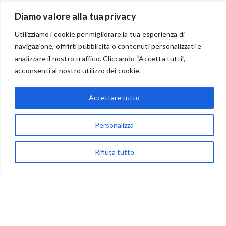
Diamo valore alla tua privacy
Utilizziamo i cookie per migliorare la tua esperienza di
navigazione, offrirti pubblicità o contenuti personalizzati e
BENVENUTI NEL PORTALE RIVENDITORI
analizzare il nostro traffico. Cliccando “Accetta tutti”,
acconsenti al nostro utilizzo dei cookie.
Accettare tutto
via Acqua delle Noci 12
83024 Monteforte Irpino (AV)
Personalizza
(+39) 081-7777233
WhatsApp
Rifiuta tutto
info@ideepercreare.it
LINK UTILI
Privacy