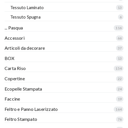
Tessuto Laminato
13
Tessuto Spugna
6
... Pasqua
116
Accessori
66
Articoli da decorare
37
BOX
13
Carta Riso
154
Copertine
22
Ecopelle Stampata
24
Faccine
19
Feltro e Panno Laserizzato
164
Feltro Stampato
76