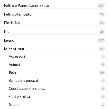
Feltro e Panno Laserizzato
164
Feltro Stampato
76
Fioristica
22
Kit
26
Legno
257
Microfibra
51
Accessori
1
Animali
9
Baby
28
Bambole e pupazzi
1
Cuscini, copriforno e...
6
Fiori e Frutta
3
Gnomi
1