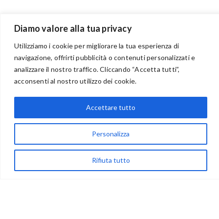
Diamo valore alla tua privacy
Utilizziamo i cookie per migliorare la tua esperienza di
navigazione, offrirti pubblicità o contenuti personalizzati e
analizzare il nostro traffico. Cliccando “Accetta tutti”,
BENVENUTI NEL PORTALE RIVENDITORI
acconsenti al nostro utilizzo dei cookie.
Accettare tutto
via Acqua delle Noci 12
Personalizza
83024 Monteforte Irpino (AV)
(+39) 081-7777233
Rifiuta tutto
WhatsApp
info@ideepercreare.it
LINK UTILI