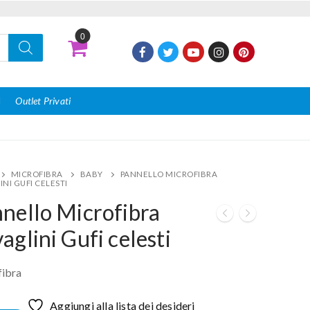
0
I
Outlet Privati
MICROFIBRA
BABY
PANNELLO MICROFIBRA
NI GUFI CELESTI
nello Microfibra
aglini Gufi celesti
ibra
Aggiungi alla lista dei desideri