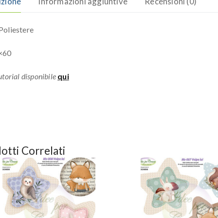
izione
Informazioni aggiuntive
Recensioni (0)
oliestere
×60
torial disponibile
qui
otti Correlati