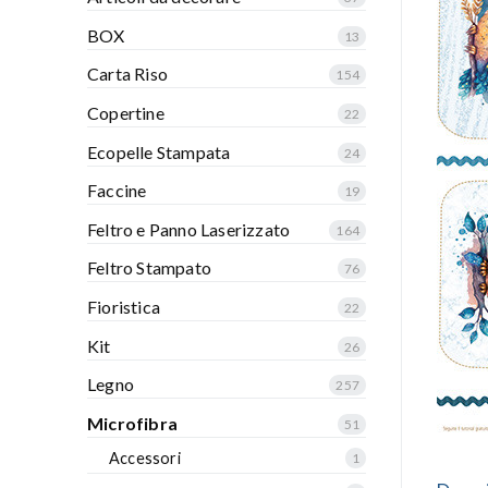
BOX
13
Carta Riso
154
Copertine
22
Ecopelle Stampata
24
Faccine
19
Feltro e Panno Laserizzato
164
Feltro Stampato
76
Fioristica
22
Kit
26
Legno
257
Microfibra
51
Accessori
1