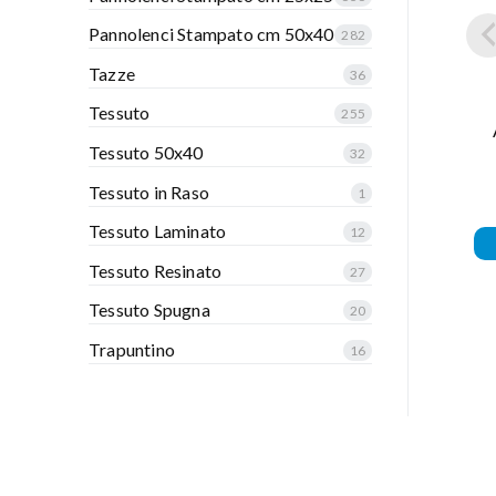
Pannolenci Stampato cm 50x40
282
Tazze
36
Tessuto
255
Tessuto 50x40
32
Tessuto in Raso
1
Tessuto Laminato
12
Tessuto Resinato
27
Tessuto Spugna
20
Trapuntino
16