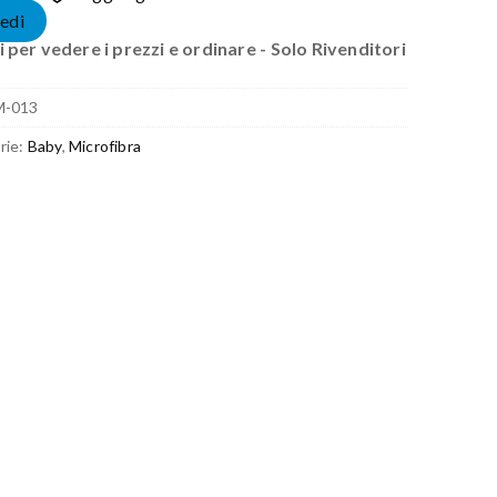
edi
 per vedere i prezzi e ordinare - Solo Rivenditori
M-013
rie:
Baby
,
Microfibra