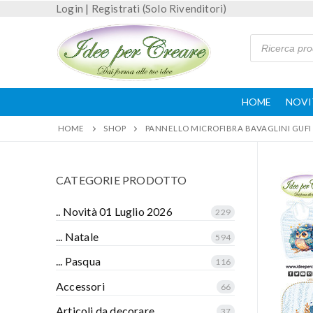
Login
|
Registrati (Solo Rivenditori)
HOME
NOVI
HOME
SHOP
PANNELLO MICROFIBRA BAVAGLINI GUFI 
CATEGORIE PRODOTTO
.. Novità 01 Luglio 2026
229
... Natale
594
... Pasqua
116
Accessori
66
Articoli da decorare
37