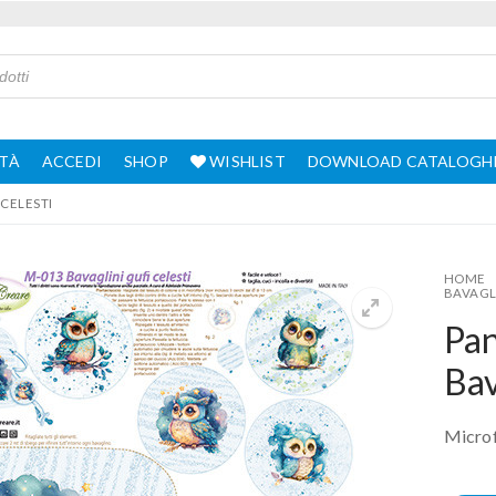
TÀ
ACCEDI
SHOP
WISHLIST
DOWNLOAD CATALOGH
CELESTI
HOME
BAVAGLI
Pan
Bav
Microf