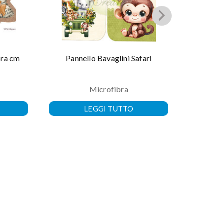
bra cm
Pannello Bavaglini Safari
Pannel
Microfibra
LEGGI TUTTO