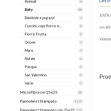
Descr
Animali
9
Baby
28
100% P
Bambole e pupazzi
1
Cuscini, copriforno e...
6
cm 40
Fiori e Frutta
3
Videotu
Gnomi
1
Mare
1
Natale
6
Pasqua
5
San Valentino
8
Prod
Varie
3
Microfibra cm 25x25
18
Pannolenci Stampato
1112
Pannolenci Stampato cm 25x25
636