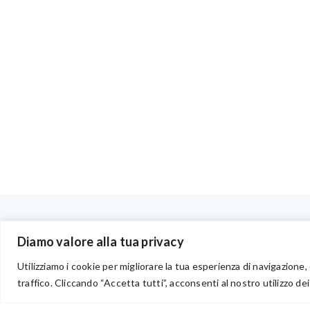
BENVENUTI NEL PORTALE RIVENDITORI
Diamo valore alla tua privacy
Utilizziamo i cookie per migliorare la tua esperienza di navigazione, 
traffico. Cliccando “Accetta tutti”, acconsenti al nostro utilizzo dei
via Acqua delle Noci 12