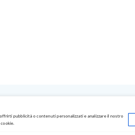
LINK UTILI
Privacy
offrirti pubblicità o contenuti personalizzati e analizzare il nostro
Chi Siamo
 cookie.
Rivenditori