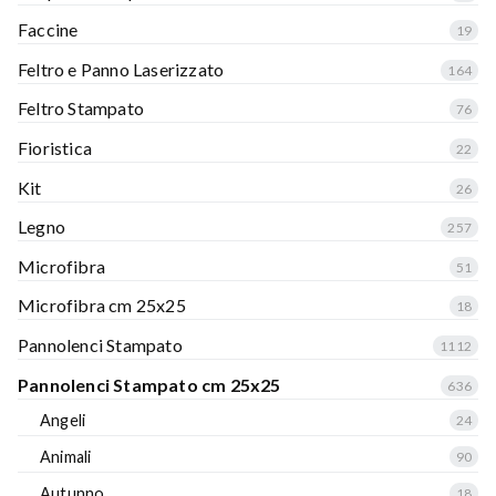
Faccine
19
Feltro e Panno Laserizzato
164
Feltro Stampato
76
Fioristica
22
Kit
26
Legno
257
Microfibra
51
Microfibra cm 25x25
18
Pannolenci Stampato
1112
Pannolenci Stampato cm 25x25
636
Angeli
24
Animali
90
Autunno
18