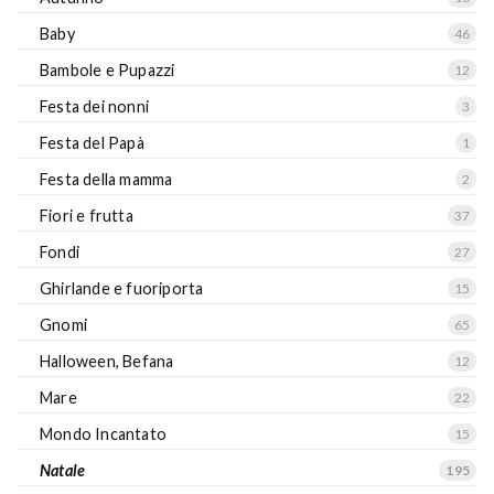
Baby
46
Bambole e Pupazzi
12
Festa dei nonni
3
Festa del Papà
1
Festa della mamma
2
Fiori e frutta
37
Fondi
27
Ghirlande e fuoriporta
15
Gnomi
65
Halloween, Befana
12
Mare
22
Mondo Incantato
15
Natale
195