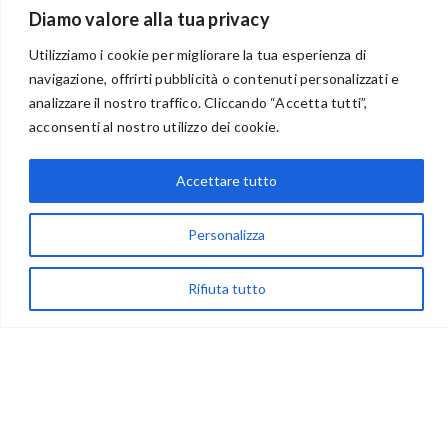
Diamo valore alla tua privacy
Utilizziamo i cookie per migliorare la tua esperienza di
navigazione, offrirti pubblicità o contenuti personalizzati e
analizzare il nostro traffico. Cliccando “Accetta tutti”,
BENVENUTI NEL PORTALE RIVENDITORI
acconsenti al nostro utilizzo dei cookie.
Accettare tutto
via Acqua delle Noci 12
83024 Monteforte Irpino (AV)
Personalizza
(+39) 081-7777233
Rifiuta tutto
WhatsApp
info@ideepercreare.it
LINK UTILI
Privacy