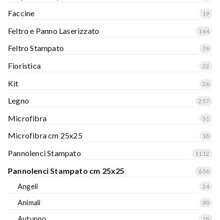
Faccine
19
Feltro e Panno Laserizzato
164
Feltro Stampato
76
Fioristica
22
Kit
26
Legno
257
Microfibra
51
Microfibra cm 25x25
18
Pannolenci Stampato
1112
Pannolenci Stampato cm 25x25
636
Angeli
24
Animali
90
Autunno
18