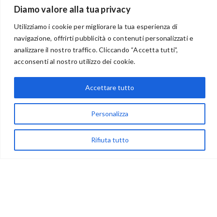
Diamo valore alla tua privacy
Utilizziamo i cookie per migliorare la tua esperienza di
navigazione, offrirti pubblicità o contenuti personalizzati e
analizzare il nostro traffico. Cliccando “Accetta tutti”,
BENVENUTI NEL PORTALE RIVENDITORI
acconsenti al nostro utilizzo dei cookie.
Accettare tutto
via Acqua delle Noci 12
83024 Monteforte Irpino (AV)
Personalizza
(+39) 081-7777233
Rifiuta tutto
WhatsApp
info@ideepercreare.it
LINK UTILI
Privacy