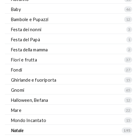
Baby
46
Bambole e Pupazzi
12
Festa dei nonni
3
Festa del Papà
1
Festa della mamma
2
Fiori e frutta
37
Fondi
27
Ghirlande e fuoriporta
15
Gnomi
65
Halloween, Befana
12
Mare
22
Mondo Incantato
15
Natale
195